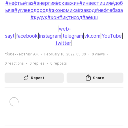
#нефть
#газ
#энергия
#скважин
#инвестиция
#доб
ыча
#углеводород
#экономика
#завод
#нефтебаза
#қудуқ
#кон
#иқтисод
#аёқш
|
web-
sayt
|
facebook
|
instagram
|
telegram
|
vk.com
|
YouTube
|
twitter
|
“Ўзбекнефтгаз” АЖ
February 16, 2022, 05:30
0
views
0
reactions
0
replies
0
reposts
Repost
Share