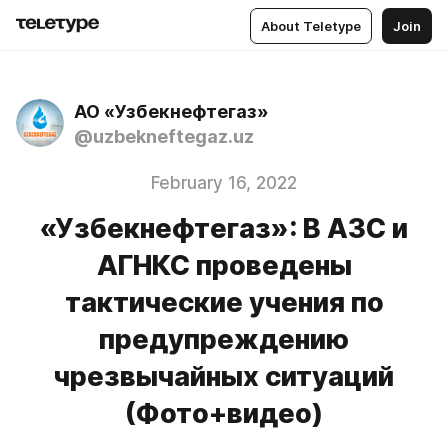
About Teletype
Join
АО «Узбекнефтегаз»
@uzbekneftegaz.uz
February 16, 2022
«Узбекнефтегаз»: В АЗС и
АГНКС проведены
тактические учения по
предупреждению
чрезвычайных ситуаций
(Фото+видео)