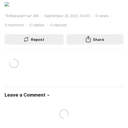
“Ўзбекнефтгаз” АЖ
September 25, 2021, 04:00
0
views
0
reactions
0
replies
0
reposts
Repost
Share
Leave a Comment