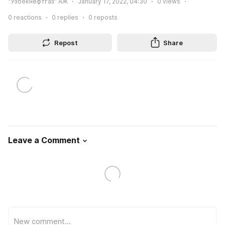
“Ўзбекнефтгаз” АЖ
January 17, 2022, 04:30
0
views
0
reactions
0
replies
0
reposts
Repost
Share
Leave a Comment