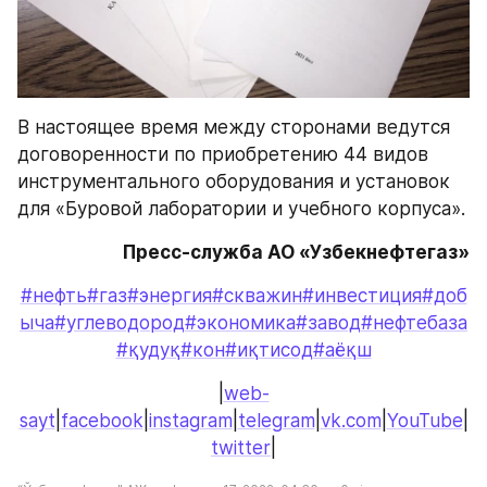
В настоящее время между сторонами ведутся 
договоренности по приобретению 44 видов 
инструментального оборудования и установок 
для «Буровой лаборатории и учебного корпуса».
Пресс-служба АО «Узбекнефтегаз»
#нефть
#газ
#энергия
#скважин
#инвестиция
#доб
ыча
#углеводород
#экономика
#завод
#нефтебаза
#қудуқ
#кон
#иқтисод
#аёқш
|
web-
sayt
|
facebook
|
instagram
|
telegram
|
vk.com
|
YouTube
|
twitter
|