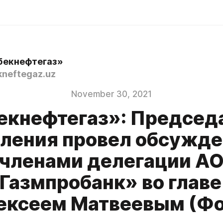
бекнефтегаз»
neftegaz.uz
November 30, 2021
екнефтегаз»: Председ
ления провел обсужде
членами делегации А
Газмпробанк» во главе
ексеем Матвеевым (Фо