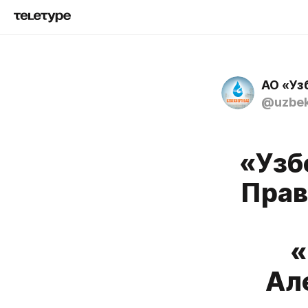
АО «Уз
@uzbek
«Узб
Прав
«
Ал