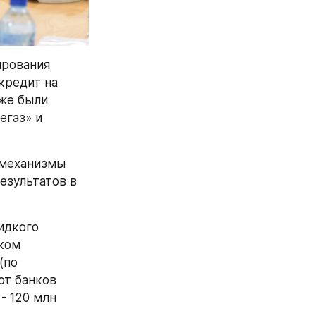
рования 
редит на 
же были 
газ» и 
механизмы 
зультатов в 
дкого 
ком 
по 
т банков 
- 120 млн 