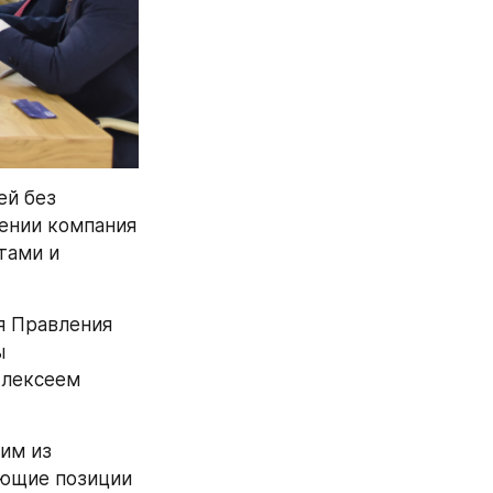
й без 
ении компания 
ами и 
я Правления 
 
лексеем 
им из 
ющие позиции 