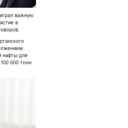
играл важную 
стие в 
говоров.
танского 
олжением 
 нафты для 
100 000 тонн 