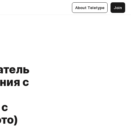
About Teletype
Join
атель
ния с
О
 с
то)