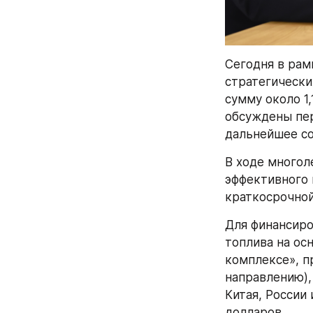
Сегодня в рам
стратегически
сумму около 1
обсуждены пер
дальнейшее со
В ходе многол
эффективного 
краткосрочной
Для финансиро
топлива на ос
комплексе», п
направлению),
Китая, России 
долларов.