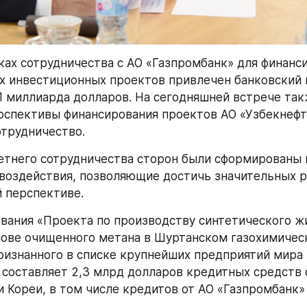
ках сотрудничества с АО «Газпромбанк» для финанси
х инвестиционных проектов привлечен банковский к
,1 миллиарда долларов. На сегодняшней встрече так
спективы финансирования проектов АО «Узбекнефте
трудничество.
етнего сотрудничества сторон были сформированы 
воздействия, позволяющие достичь значительных ре
 перспективе.
вания «Проекта по производству синтетического жи
нове очищенного метана в Шуртанском газохимичес
ризнанного в списке крупнейших предприятий мира (
 составляет 2,3 млрд долларов кредитных средств о
и Кореи, в том числе кредитов от АО «Газпромбанк» 