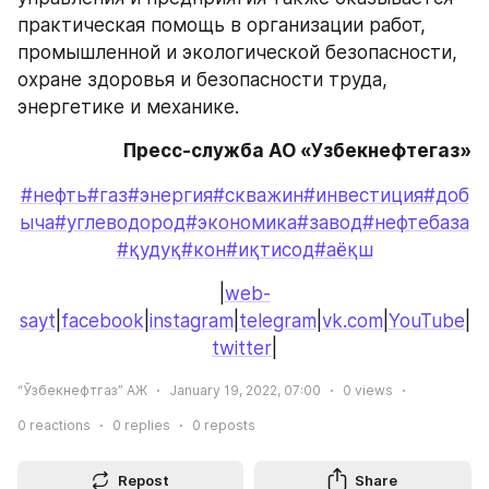
практическая помощь в организации работ, 
промышленной и экологической безопасности, 
охране здоровья и безопасности труда, 
энергетике и механике.
Пресс-служба АО «Узбекнефтегаз»
#нефть
#газ
#энергия
#скважин
#инвестиция
#доб
ыча
#углеводород
#экономика
#завод
#нефтебаза
#қудуқ
#кон
#иқтисод
#аёқш
|
web-
sayt
|
facebook
|
instagram
|
telegram
|
vk.com
|
YouTube
|
twitter
|
“Ўзбекнефтгаз” АЖ
January 19, 2022, 07:00
0
views
0
reactions
0
replies
0
reposts
Repost
Share