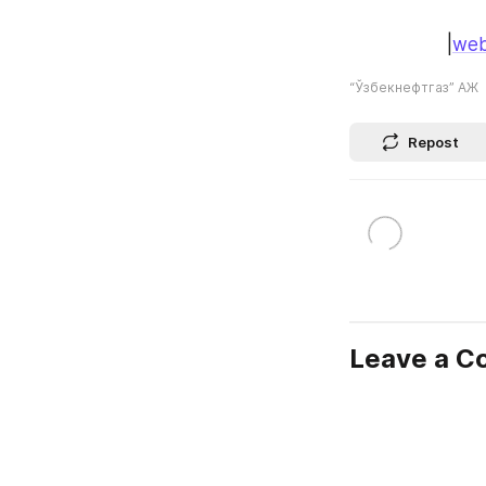
|
web
“Ўзбекнефтгаз” АЖ
Repost
Leave a 