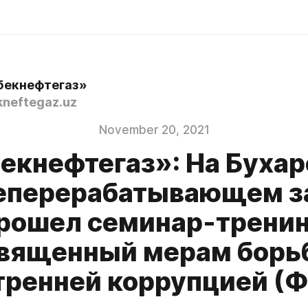
бекнефтегаз»
neftegaz.uz
November 20, 2021
екнефтегаз»: На Буха
еперерабатывающем з
рошел семинар-тренин
вященный мерам борь
тренней коррупцией (Ф