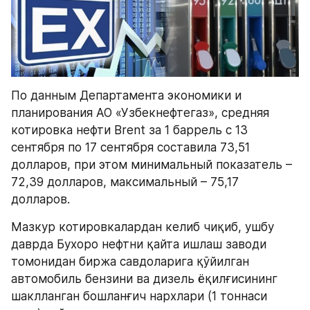
По данным Департамента экономики и 
планирования АО «Узбекнефтегаз», средняя 
котировка нефти Brent за 1 баррель с 13 
сентября по 17 сентября составила 73,51 
долларов, при этом минимальный показатель – 
72,39 долларов, максимальный – 75,17 
долларов.
Мазкур котировкалардан келиб чиқиб, ушбу 
даврда Бухоро нефтни қайта ишлаш заводи 
томонидан биржа савдоларига қўйилган 
автомобиль бензини ва дизель ёқилғисининг 
шаклланган бошланғич нархлари (1 тоннаси 