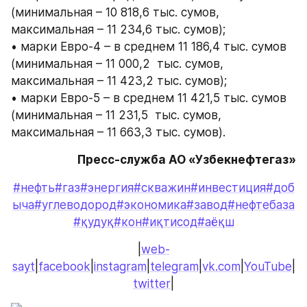
(минимальная – 10 818,6 тыс. сумов, 
максимальная – 11 234,6 тыс. сумов);
• марки Евро-4 – в среднем 11 186,4 тыс. сумов 
(минимальная – 11 000,2  тыс. сумов, 
максимальная – 11 423,2 тыс. сумов);
• марки Евро-5 – в среднем 11 421,5 тыс. сумов 
(минимальная – 11 231,5  тыс. сумов, 
максимальная – 11 663,3 тыс. сумов).
Пресс-служба АО «Узбекнефтегаз»
#нефть
#газ
#энергия
#скважин
#инвестиция
#доб
ыча
#углеводород
#экономика
#завод
#нефтебаза
#қудуқ
#кон
#иқтисод
#аёқш
|
web-
sayt
|
facebook
|
instagram
|
telegram
|
vk.com
|
YouTube
|
twitter
|