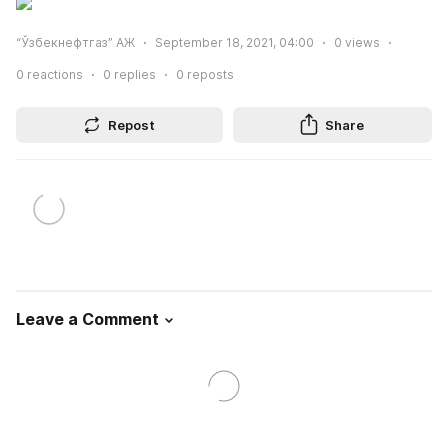
“Ўзбекнефтгаз” АЖ
September 18, 2021, 04:00
0
views
0
reactions
0
replies
0
reposts
Repost
Share
Leave a Comment