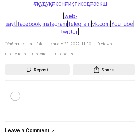
#қудуқ
#кон
#иқтисод
#аёқш
|
web-
sayt
|
facebook
|
instagram
|
telegram
|
vk.com
|
YouTube
|
twitter
|
“Ўзбекнефтгаз” АЖ
January 28, 2022, 11:00
0
views
0
reactions
0
replies
0
reposts
Repost
Share
Leave a Comment