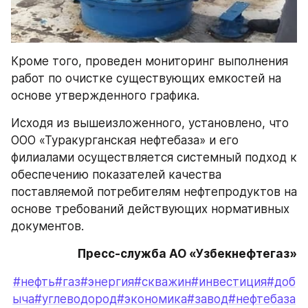
Кроме того, проведен мониторинг выполнения 
работ по очистке существующих емкостей на 
основе утвержденного графика.
Исходя из вышеизложенного, установлено, что 
ООО «Туракурганская нефтебаза» и его 
филиалами осуществляется системный подход к 
обеспечению показателей качества 
поставляемой потребителям нефтепродуктов на 
основе требований действующих нормативных 
документов.
Пресс-служба АО «Узбекнефтегаз»
#нефть
#газ
#энергия
#скважин
#инвестиция
#доб
ыча
#углеводород
#экономика
#завод
#нефтебаза