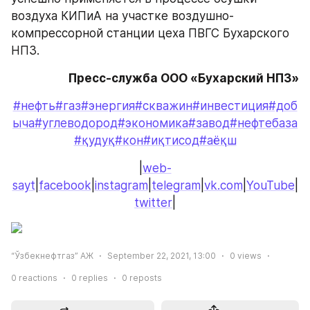
воздуха КИПиА на участке воздушно-
компрессорной станции цеха ПВГС Бухарского 
НПЗ.
Пресс-служба ООО «Бухарский НПЗ»
#нефть
#газ
#энергия
#скважин
#инвестиция
#доб
ыча
#углеводород
#экономика
#завод
#нефтебаза
#қудуқ
#кон
#иқтисод
#аёқш
|
web-
sayt
|
facebook
|
instagram
|
telegram
|
vk.com
|
YouTube
|
twitter
|
“Ўзбекнефтгаз” АЖ
September 22, 2021, 13:00
0
views
0
reactions
0
replies
0
reposts