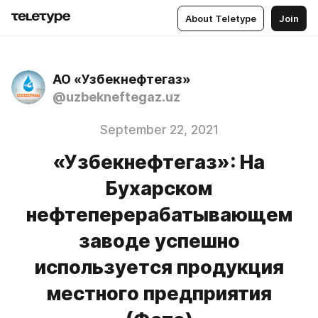
About Teletype
Join
АО «Узбекнефтегаз»
@uzbekneftegaz.uz
September 22, 2021
«Узбекнефтегаз»: На
Бухарском
нефтеперерабатывающем
заводе успешно
используется продукция
местного предприятия