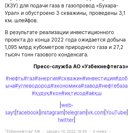
(ХЗУ) для подачи газа в газопровод «Бухара-
Урал» и обустроено 3 скважины, проведены 3,1 
км. шлейфов.
В результате реализации инвестиционного 
проекта до конца 2022 года ожидается добыча 
1,095 млрд кубометров природного газа и 27,2 
тысяч тонн газового конденсата.
Пресс-служба АО «Узбекнефтегаз»
#нефть
#газ
#энергия
#скважин
#инвестиция
#доб
ыча
#углеводород
#экономика
#завод
#нефтебаза
#қудуқ
#кон
#иқтисод
#аёқш
|
web-
sayt
|
facebook
|
instagram
|
telegram
|
vk.com
|
YouTube
|
twitter
|
“Ўзбекнефтгаз” АЖ
January 10, 2022, 16:40
0
views