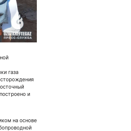
ной 
и газа 
есторождения 
осточный 
остроено и 
ком на основе 
бопроводной 