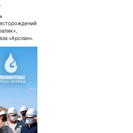
.
 
есторождений 
алик», 
аза «Арслан».