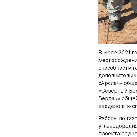
В июле 2021 г
месторождений
способности г
дополнительны
«Арслан» обще
«Северный Бер
Бердак» общей
введено в экс
Работы по газ
углеводородно
проекта осуще