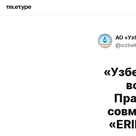
АО «Уз
@uzbek
«Узбе
в
Пра
совм
«ERI