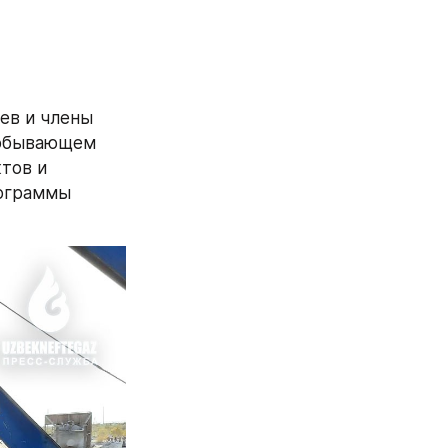
в и члены 
добывающем 
тов и 
ограммы 