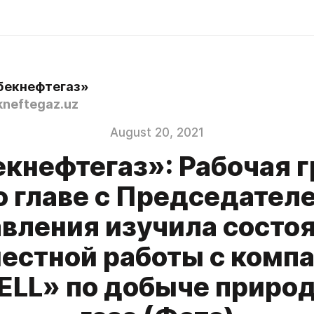
бекнефтегаз»
neftegaz.uz
August 20, 2021
кнефтегаз»: Рабочая 
о главе с Председател
вления изучила состо
естной работы с комп
ELL» по добыче приро