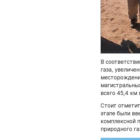
В соответстви
газа, увеличе
месторождений
магистральных
всего 45,4 км
Стоит отметит
этапе были вв
комплексной п
природного газ