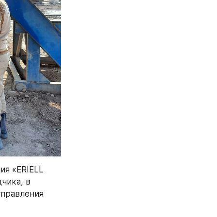
я «ERIELL 
чика, в 
правления 