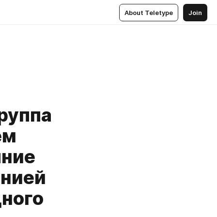
About Teletype
Join
группа
ем
яние
анией
дного