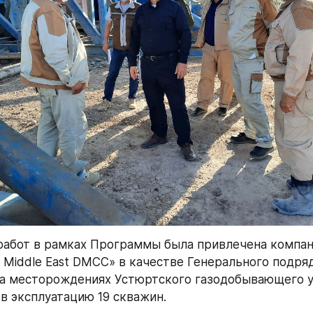
работ в рамках Программы была привлечена компани
ces Middle East DMCC» в качестве Генерального подряд
а месторождениях Устюртского газодобывающего у
в эксплуатацию 19 скважин.