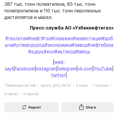
387 тыс. тонн полиэтилена, 83 тыс. тонн 
полипропилена и 110 тыс. тонн пиролизных 
дистиллятов и масел.
Пресс-служба АО «Узбекнефтегаз»
#геология#нефт
#газ
#скважин
#инвестиция
#доб
ыча
#углеводород
#экономика
#завод
#нефтебаза
#қудуқ
#кон
#иқтисод
#аёқш
|
web-
sayt
|
facebook
|
instagram
|
telegram
|
vk.com
|
YouTube
|
twitter
|
“Ўзбекнефтгаз” АЖ
April 6, 2022, 05:33
0
views
1
reaction
0
replies
0
reposts
Repost
Share