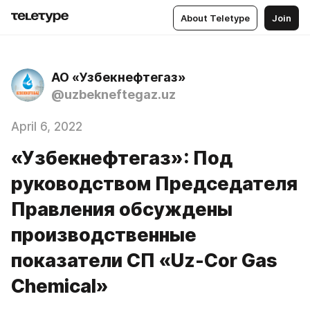
About Teletype
Join
АО «Узбекнефтегаз»
@uzbekneftegaz.uz
April 6, 2022
«Узбекнефтегаз»: Под
руководством Председателя
Правления обсуждены
производственные
показатели СП «Uz-Cor Gas
Chemical»