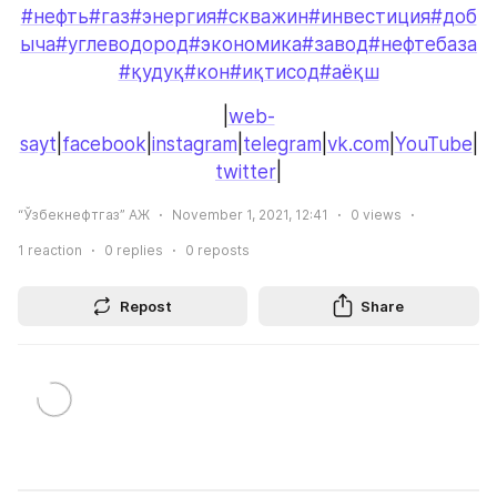
#нефть
#газ
#энергия
#скважин
#инвестиция
#доб
ыча
#углеводород
#экономика
#завод
#нефтебаза
#қудуқ
#кон
#иқтисод
#аёқш
|
web-
sayt
|
facebook
|
instagram
|
telegram
|
vk.com
|
YouTube
|
twitter
|
“Ўзбекнефтгаз” АЖ
November 1, 2021, 12:41
0
views
1
reaction
0
replies
0
reposts
Repost
Share