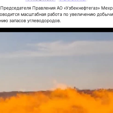
Председателя Правления АО «Узбекнефтегаз» Мехр
оводится масштабная работа по увеличению добычи
ению запасов углеводородов.