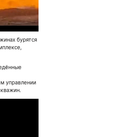
жинах бурятся 
плексе, 
едённые 
 управлении 
скважин.