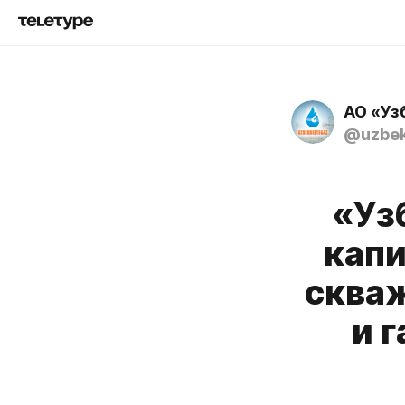
АО «Уз
@uzbek
«Уз
капи
сква
и 