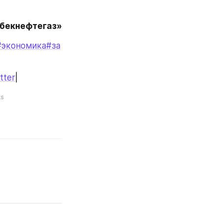
збекнефтегаз»
#экономика
#за
tter
|
ts