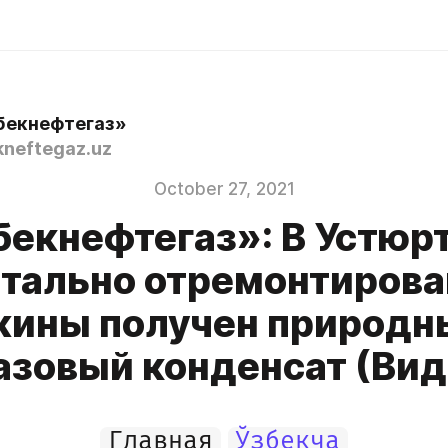
бекнефтегаз»
neftegaz.uz
October 27, 2021
бекнефтегаз»: В Устюрт
тально отремонтиров
жины получен природны
газовый конденсат (Вид
Главная
Ўзбекча