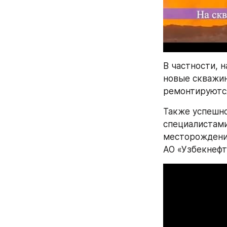
В частности, 
новые скважин
ремонтируются
Также успешно
специалистами
месторождени
АО «Узбекнефт