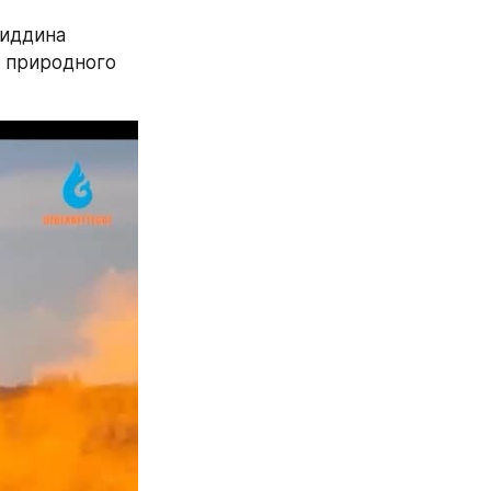
иддина 
 природного 