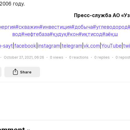
2006 году.
Пресс-служба АО «У
нергия
#скважин
#инвестиция
#добыча
#углеводород
вод
#нефтебаза
#қудуқ
#кон
#иқтисод
#аёқш
-sayt
|
facebook
|
instagram
|
telegram
|
vk.com
|
YouTube
|
twi
October 27, 2021, 06:26
0
views
0
reactions
0
replies
0
repos
Share
Comment