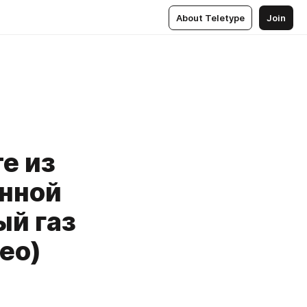
About Teletype
Join
е из
анной
й газ
ео)