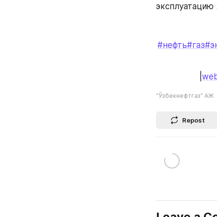
эксплуатацию 
#нефть
#газ
#э
|
web
“Ўзбекнефтгаз” АЖ
Repost
Leave a 