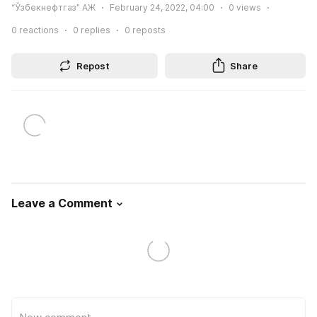
“Ўзбекнефтгаз” АЖ
February 24, 2022, 04:00
0
views
0
reactions
0
replies
0
reposts
Repost
Share
Leave a Comment