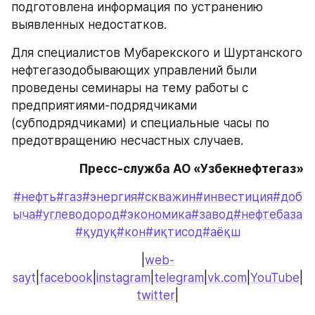
подготовлена информация по устранению 
выявленных недостатков.
Для специалистов Мубарекского и Шуртанского 
нефтегазодобывающих управлений были 
проведены семинары на тему работы с 
предприятиями-подрядчиками 
(субподрядчиками) и специальные часы по 
предотвращению несчастных случаев.
Пресс-служба АО «Узбекнефтегаз»
#нефть
#газ
#энергия
#скважин
#инвестиция
#доб
ыча
#углеводород
#экономика
#завод
#нефтебаза
#қудуқ
#кон
#иқтисод
#аёқш
|
web-
sayt
|
facebook
|
instagram
|
telegram
|
vk.com
|
YouTube
|
twitter
|