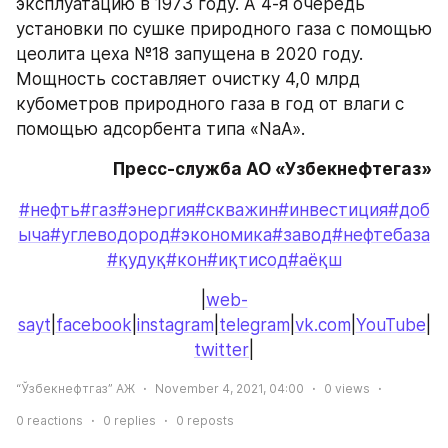
эксплуатацию в 1973 году. А 4-я очередь 
установки по сушке природного газа с помощью 
цеолита цеха №18 запущена в 2020 году. 
Мощность составляет очистку 4,0 млрд 
кубометров природного газа в год от влаги с 
помощью адсорбента типа «NaA».
Пресс-служба АО «Узбекнефтегаз»
#нефть
#газ
#энергия
#скважин
#инвестиция
#доб
ыча
#углеводород
#экономика
#завод
#нефтебаза
#қудуқ
#кон
#иқтисод
#аёқш
|
web-
sayt
|
facebook
|
instagram
|
telegram
|
vk.com
|
YouTube
|
twitter
|
“Ўзбекнефтгаз” АЖ
November 4, 2021, 04:00
0
views
0
reactions
0
replies
0
reposts