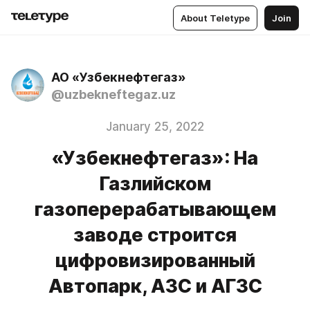
About Teletype
Join
АО «Узбекнефтегаз»
@uzbekneftegaz.uz
January 25, 2022
«Узбекнефтегаз»: На
Газлийском
газоперерабатывающем
заводе строится
цифровизированный
Автопарк, АЗС и АГЗС