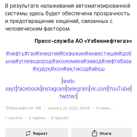
В результате налаживания автоматизированной 
системы здесь будет обеспечена прозрачность 
и предотвращение хищений, связанных с 
человеческим фактором.
Пресс-служба АО «Узбекнефтегаз»
#нефть
#газ
#энергия
#скважин
#инвестиция
#доб
ыча
#углеводород
#экономика
#завод
#нефтебаза
#қудуқ
#кон
#иқтисод
#аёқш
|
web-
sayt
|
facebook
|
instagram
|
telegram
|
vk.com
|
YouTube
|
twitter
|
“Ўзбекнефтгаз” АЖ
January 25, 2022, 09:00
0
views
1
reaction
0
replies
0
reposts
Repost
Share