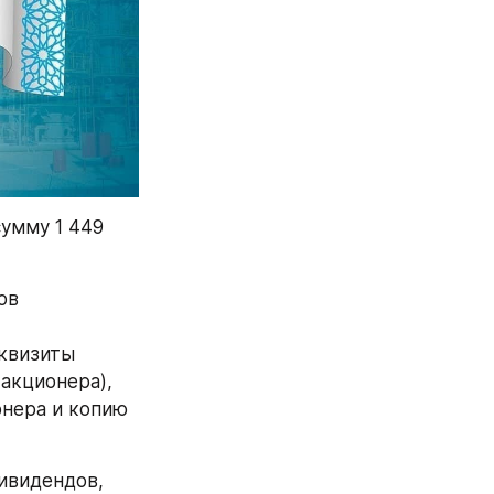
умму 1 449 
в 
 
квизиты 
акционера), 
нера и копию 
видендов, 