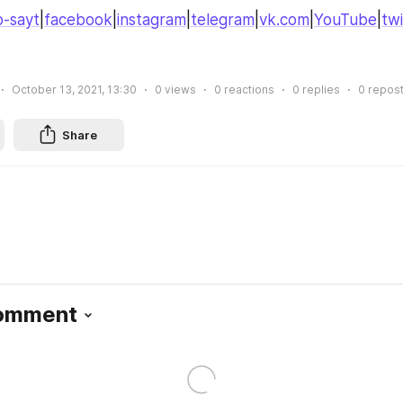
-sayt
|
facebook
|
instagram
|
telegram
|
vk.com
|
YouTube
|
twi
October 13, 2021, 13:30
0
views
0
reactions
0
replies
0
repos
Share
Comment