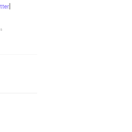
tter
|
ts