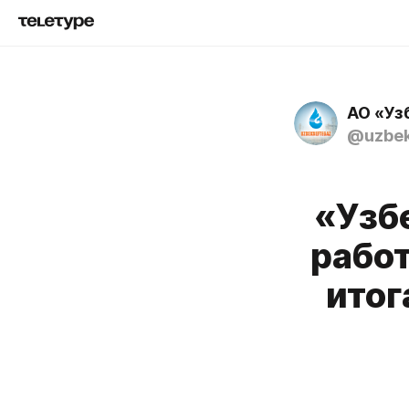
АО «Уз
@uzbek
«Узб
работ
итог