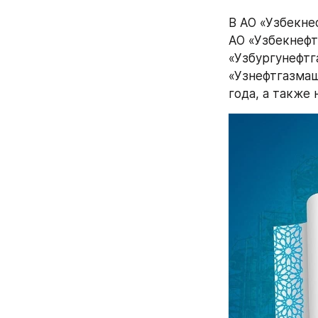
В АО «Узбекне
АО «Узбекнефт
«Узбургунефтг
«Узнефтгазмаш
года, а также