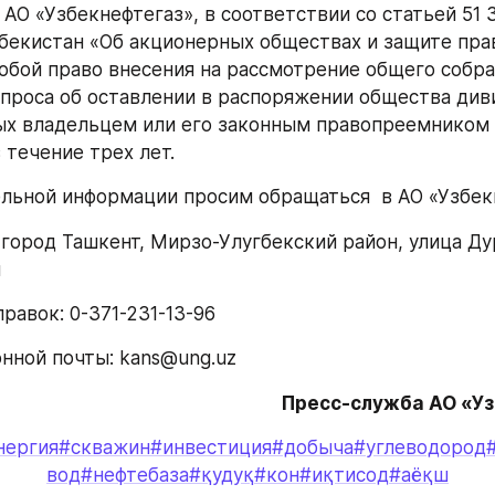
АО «Узбекнефтегаз», в соответствии со статьей 51 З
бекистан «Об акционерных обществах и защите прав
собой право внесения на рассмотрение общего собра
проса об оставлении в распоряжении общества диви
х владельцем или его законным правопреемником 
 течение трех лет.
льной информации просим обращаться  в АО «Узбек
, город Ташкент, Мирзо-Улугбекский район, улица Ду
м
равок: 0-371-231-13-96
нной почты: kans@ung.uz
Пресс-служба АО «У
нергия
#скважин
#инвестиция
#добыча
#углеводород
вод
#нефтебаза
#қудуқ
#кон
#иқтисод
#аёқш