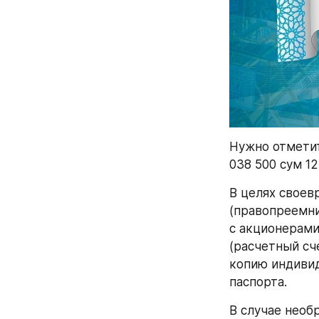
Нужно отметит
038 500 сум 1
В целях своев
(правопреемни
с акционерами
(расчетный сч
копию индивид
паспорта.
В случае необ