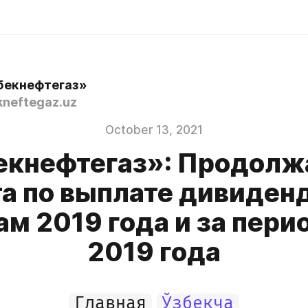
бекнефтегаз»
neftegaz.uz
October 13, 2021
екнефтегаз»: Продолж
а по выплате дивиден
ам 2019 года и за пери
2019 года
Главная
Ўзбекча