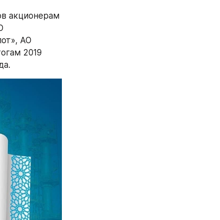
в акционерам 
 
от», АО 
огам 2019 
а. 