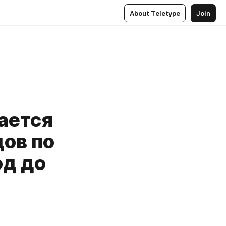
About Teletype
Join
ается
дов по
од до