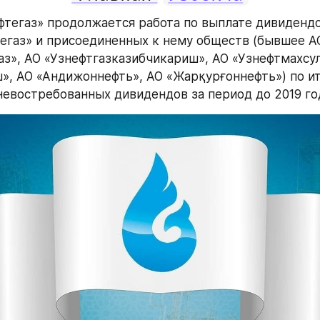
фтегаз» продолжается работа по выплате дивидендо
егаз» и присоединенных к нему обществ (бывшее АО
аз», АО «Узнефтгазказибчикариш», АО «Узнефтмахсул
», АО «Андижоннефть», АО «Жарқурғоннефть») по ит
 невостребованных дивидендов за период до 2019 год