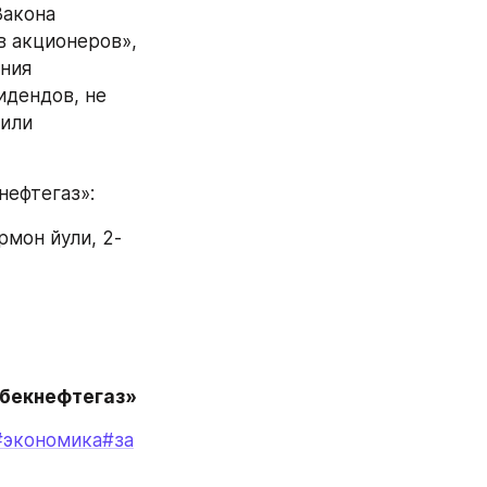
акона 
 акционеров», 
ния 
дендов, не 
или 
нефтегаз»:
рмон йули, 2-
збекнефтегаз»
#экономика
#за