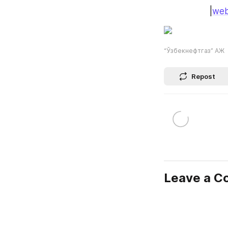
|
web
“Ўзбекнефтгаз” АЖ
Repost
Leave a 