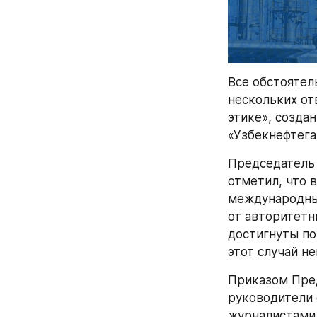
Все обстоятел
нескольких от
этике», созда
«Узбекнефтега
Председатель 
отметил, что 
международный
от авторитетны
достигнуты по
этот случай н
Приказом Пред
руководители 
журналистами 