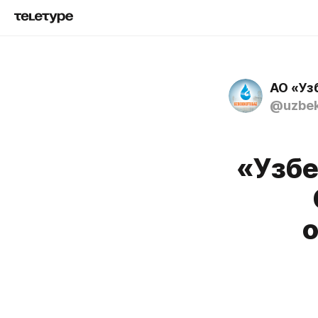
АО «Уз
@uzbek
«Узб
о