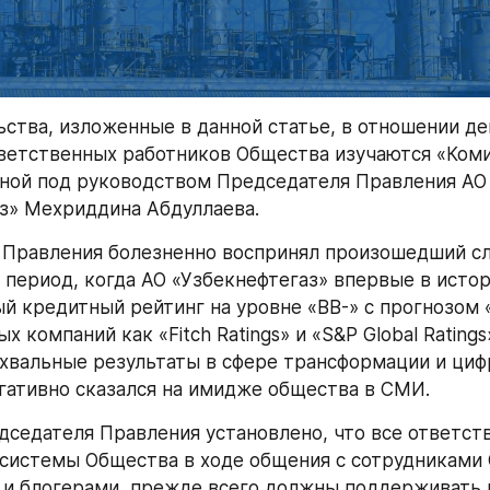
ьства, изложенные в данной статье, в отношении де
ветственных работников Общества изучаются «Коми
нной под руководством Председателя Правления АО 
з» Мехриддина Абдуллаева.
Правления болезненно воспринял произошедший слу
в период, когда АО «Узбекнефтегаз» впервые в истор
 кредитный рейтинг на уровне «BB-» с прогнозом 
х компаний как «Fitch Ratings» и «S&P Global Ratings
хвальные результаты в сфере трансформации и цифр
егативно сказался на имидже общества в СМИ.
седателя Правления установлено, что все ответств
системы Общества в ходе общения с сотрудниками 
и блогерами, прежде всего должны поддерживать 