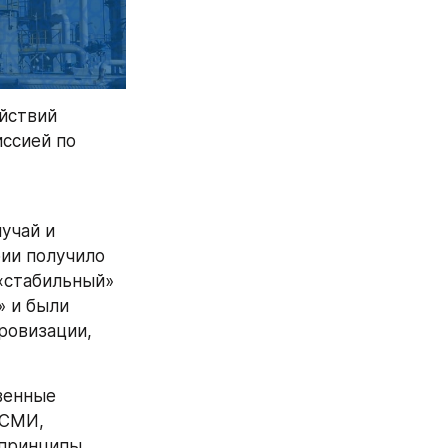
йствий 
ссией по 
чай и 
ии получило 
«стабильный» 
» и были 
овизации, 
енные 
СМИ, 
принципы 