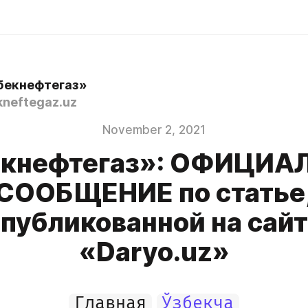
бекнефтегаз»
neftegaz.uz
November 2, 2021
екнефтегаз»: ОФИЦИА
СООБЩЕНИЕ по статье
публикованной на сай
«Daryo.uz»
Главная
Ўзбекча