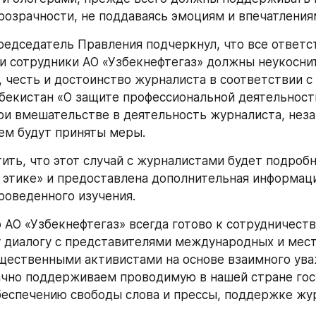
розрачности, не поддаваясь эмоциям и впечатления
редседатель Правления подчеркнул, что все ответс
и сотрудники АО «Узбекнефтегаз» должны неукоснит
, честь и достоинство журналиста в соответствии с
бекистан «О защите профессиональной деятельност
при вмешательстве в деятельность журналиста, неза
ем будут приняты меры.
ить, что этот случай с журналистами будет подробн
 этике» и предоставлена дополнительная информаци
роведенного изучения.
 АО «Узбекнефтегаз» всегда готово к сотрудничеств
 диалогу с представителями международных и мест
щественными активистами на основе взаимного ува
чно поддерживаем проводимую в нашей стране гос
беспечению свободы слова и прессы, поддержке жу