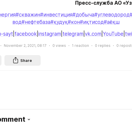
Пресс-служба АО «У
нергия
#скважин
#инвестиция
#добыча
#углеводород
вод
#нефтебаза
#қудуқ
#кон
#иқтисод
#аёқш
-sayt
|
facebook
|
instagram
|
telegram
|
vk.com
|
YouTube
|
twi
November 2, 2021, 08:17
0
views
1
reaction
0
replies
0
repost
Share
Comment