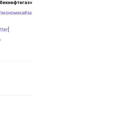
збекнефтегаз»
#экономика
#за
tter
|
s