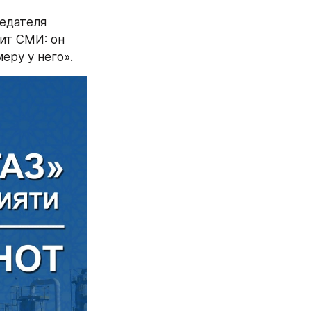
едателя 
ит СМИ: он 
еру у него».