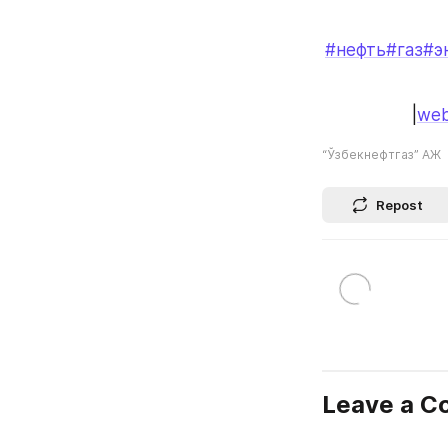
#нефть
#газ
#э
|
web
“Ўзбекнефтгаз” АЖ
Repost
Leave a 