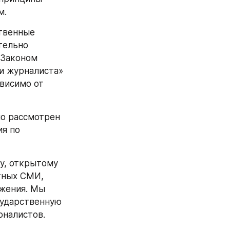
м.
твенные 
ельно 
 Законом 
и журналиста» 
висимо от 
о рассмотрен 
я по 
у, открытому 
ных СМИ, 
жения. Мы 
ударственную 
рналистов.