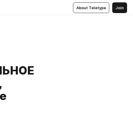
About Teletype
Join
ЛЬНОЕ
,
те