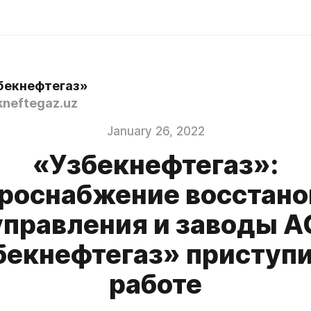
бекнефтегаз»
neftegaz.uz
January 26, 2022
«Узбекнефтегаз»:
роснабжение восстано
управления и заводы А
бекнефтегаз» приступи
работе