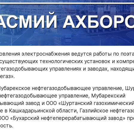
овления электроснабжения ведутся работы по поэта
существующих технологических установок и компре
тегазодобывающих управлениях и заводах, находящи
егаз».
Мубарекское нефтегазодобывающее управление, Шур
нефтегазодобывающее управление, Мубарекский 
ывающий завод и ООО «Шуртанский газохимический 
 в Кашкадарьинской области, Газлийское нефтега
ООО «Бухарский нефтеперерабатывающий завод» пр
ость.