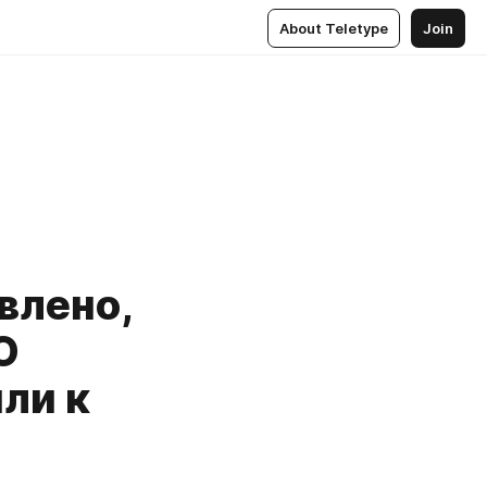
About Teletype
Join
влено,
О
ли к