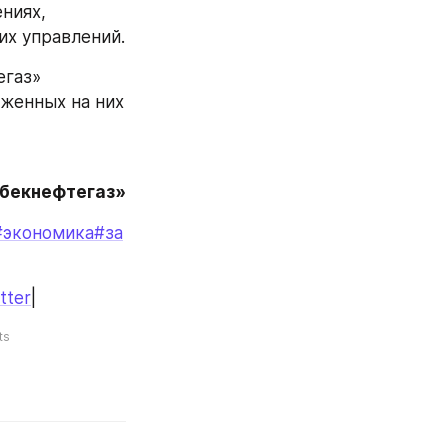
иях, 
х управлений.
газ» 
женных на них 
збекнефтегаз»
#экономика
#за
tter
|
ts