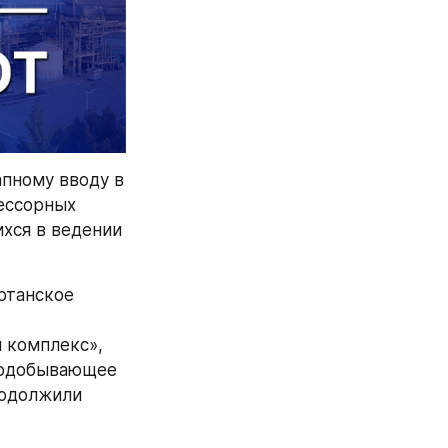
пному вводу в 
ссорных 
хся в ведении 
танское 
комплекс», 
зодобывающее 
одолжили 