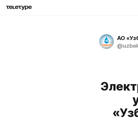
АО «Уз
@uzbek
Элект
«Уз