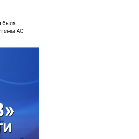
 была 
стемы АО 