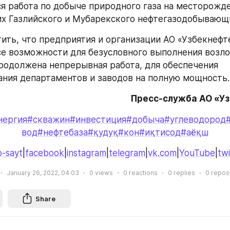
я работа по добыче природного газа на месторожден
х Газлийского и Мубарекского нефтегазодобывающи
ить, что предприятия и организации АО «Узбекнефте
е возможности для безусловного выполнения возло
продолжена непрерывная работа, для обеспечения 
ния департаментов и заводов на полную мощность.
Пресс-служба АО «У
нергия
#скважин
#инвестиция
#добыча
#углеводород
вод
#нефтебаза
#қудуқ
#кон
#иқтисод
#аёқш
-sayt
|
facebook
|
instagram
|
telegram
|
vk.com
|
YouTube
|
twi
January 26, 2022, 04:03
0
views
0
reactions
0
replies
0
repos
Share