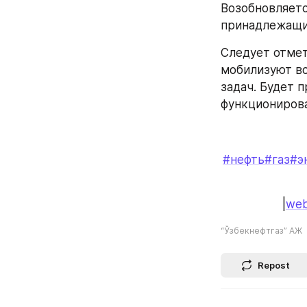
Возобновляетс
принадлежащи
Следует отмет
мобилизуют вс
задач. Будет 
функционирова
#нефть
#газ
#э
|
web
“Ўзбекнефтгаз” АЖ
Repost