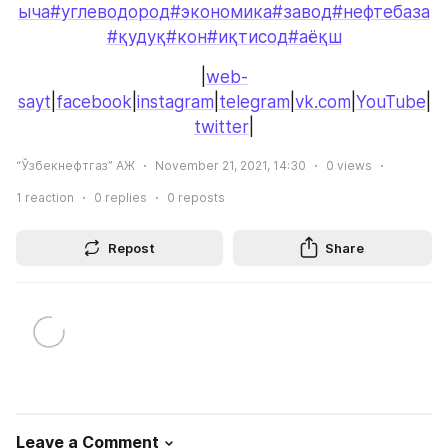
ыча
#углеводород
#экономика
#завод
#нефтебаза
#қудуқ
#кон
#иқтисод
#аёқш
|
web-
sayt
|
facebook
|
instagram
|
telegram
|
vk.com
|
YouTube
|
twitter
|
“Ўзбекнефтгаз” АЖ
November 21, 2021, 14:30
0
views
1
reaction
0
replies
0
reposts
Repost
Share
Leave a Comment