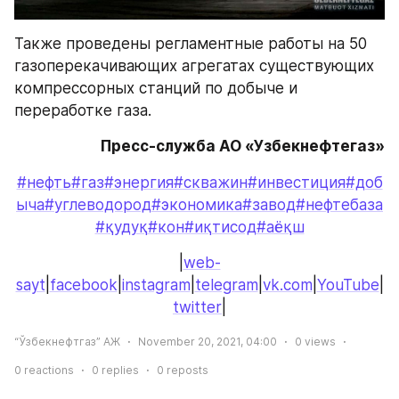
Также проведены регламентные работы на 50 
газоперекачивающих агрегатах существующих 
компрессорных станций по добыче и 
переработке газа. 
Пресс-служба АО «Узбекнефтегаз»
#нефть
#газ
#энергия
#скважин
#инвестиция
#доб
ыча
#углеводород
#экономика
#завод
#нефтебаза
#қудуқ
#кон
#иқтисод
#аёқш
|
web-
sayt
|
facebook
|
instagram
|
telegram
|
vk.com
|
YouTube
|
twitter
|
“Ўзбекнефтгаз” АЖ
November 20, 2021, 04:00
0
views
0
reactions
0
replies
0
reposts