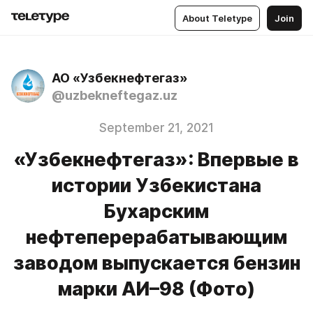
About Teletype
Join
АО «Узбекнефтегаз»
@uzbekneftegaz.uz
September 21, 2021
«Узбекнефтегаз»: Впервые в
истории Узбекистана
Бухарским
нефтеперерабатывающим
заводом выпускается бензин
марки АИ–98 (Фото)