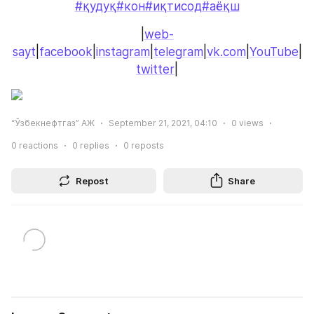
#қудуқ
#кон
#иқтисод
#аёқш
|
web-
sayt
|
facebook
|
instagram
|
telegram
|
vk.com
|
YouTube
|
twitter
|
“Ўзбекнефтгаз” АЖ
September 21, 2021, 04:10
0
views
0
reactions
0
replies
0
reposts
Repost
Share