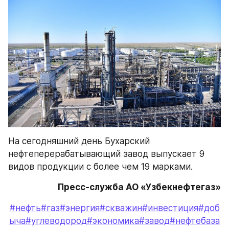
На сегодняшний день Бухарский 
нефтеперерабатывающий завод выпускает 9 
видов продукции с более чем 19 марками.
Пресс-служба АО «Узбекнефтегаз»
#нефть
#газ
#энергия
#скважин
#инвестиция
#доб
ыча
#углеводород
#экономика
#завод
#нефтебаза