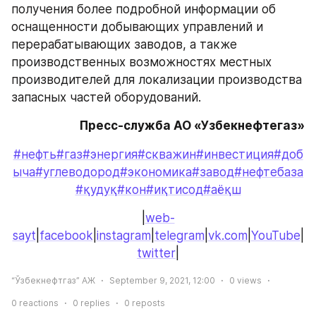
получения более подробной информации об 
оснащенности добывающих управлений и 
перерабатывающих заводов, а также 
производственных возможностях местных 
производителей для локализации производства 
запасных частей оборудований.
Пресс-служба АО «Узбекнефтегаз»
#нефть
#газ
#энергия
#скважин
#инвестиция
#доб
ыча
#углеводород
#экономика
#завод
#нефтебаза
#қудуқ
#кон
#иқтисод
#аёқш
|
web-
sayt
|
facebook
|
instagram
|
telegram
|
vk.com
|
YouTube
|
twitter
|
“Ўзбекнефтгаз” АЖ
September 9, 2021, 12:00
0
views
0
reactions
0
replies
0
reposts