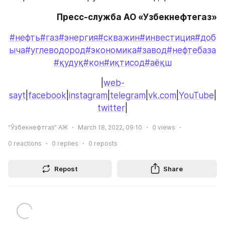
Пресс-служба АО «Узбекнефтегаз»
#нефть
#газ
#энергия
#скважин
#инвестиция
#доб
ыча
#углеводород
#экономика
#завод
#нефтебаза
#қудуқ
#кон
#иқтисод
#аёқш
|
web-
sayt
|
facebook
|
instagram
|
telegram
|
vk.com
|
YouTube
|
twitter
|
“Ўзбекнефтгаз” АЖ
March 18, 2022, 09:10
0
views
0
reactions
0
replies
0
reposts
Repost
Share