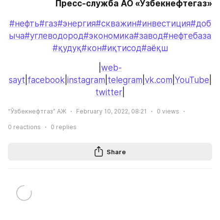
Пресс-служба АО «Узбекнефтегаз»
#нефть
#газ
#энергия
#скважин
#инвестиция
#доб
ыча
#углеводород
#экономика
#завод
#нефтебаза
#қудуқ
#кон
#иқтисод
#аёқш
|
web-
sayt
|
facebook
|
instagram
|
telegram
|
vk.com
|
YouTube
|
twitter
|
“Ўзбекнефтгаз” АЖ
February 10, 2022, 08:21
0
views
0
reactions
0
replies
Share