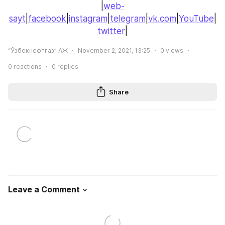
|
web-
sayt
|
facebook
|
instagram
|
telegram
|
vk.com
|
YouTube
|
twitter
|
“Ўзбекнефтгаз” АЖ
November 2, 2021, 13:25
0
views
0
reactions
0
replies
Share
Leave a Comment