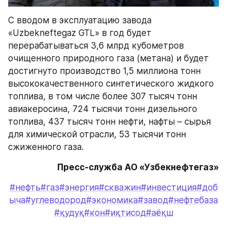
С вводом в эксплуатацию завода 
«Uzbekneftegaz GTL» в год будет 
перерабатываться 3,6 млрд кубометров 
очищенного природного газа (метана) и будет 
достигнуто производство 1,5 миллиона тонн 
высококачественного синтетического жидкого 
топлива, в том числе более 307 тысяч тонн 
авиакеросина, 724 тысячи тонн дизельного 
топлива, 437 тысяч тонн нефти, нафты – сырья 
для химической отрасли, 53 тысячи тонн 
сжиженного газа.
Пресс-служба АО «Узбекнефтегаз»
#нефть
#газ
#энергия
#скважин
#инвестиция
#доб
ыча
#углеводород
#экономика
#завод
#нефтебаза
#қудуқ
#кон
#иқтисод
#аёқш