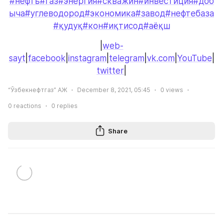
#нефть
#газ
#энергия
#скважин
#инвестиция
#доб
ыча
#углеводород
#экономика
#завод
#нефтебаза
#қудуқ
#кон
#иқтисод
#аёқш
|
web-
sayt
|
facebook
|
instagram
|
telegram
|
vk.com
|
YouTube
|
twitter
|
“Ўзбекнефтгаз” АЖ
December 8, 2021, 05:45
0
views
0
reactions
0
replies
Share