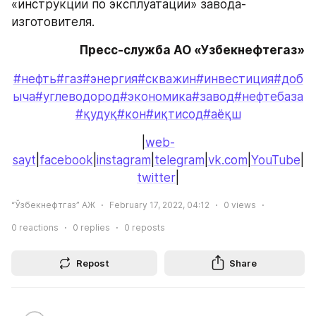
«инструкции по эксплуатации» завода-
изготовителя.
Пресс-служба АО «Узбекнефтегаз»
#нефть
#газ
#энергия
#скважин
#инвестиция
#доб
ыча
#углеводород
#экономика
#завод
#нефтебаза
#қудуқ
#кон
#иқтисод
#аёқш
|
web-
sayt
|
facebook
|
instagram
|
telegram
|
vk.com
|
YouTube
|
twitter
|
“Ўзбекнефтгаз” АЖ
February 17, 2022, 04:12
0
views
0
reactions
0
replies
0
reposts
Repost
Share