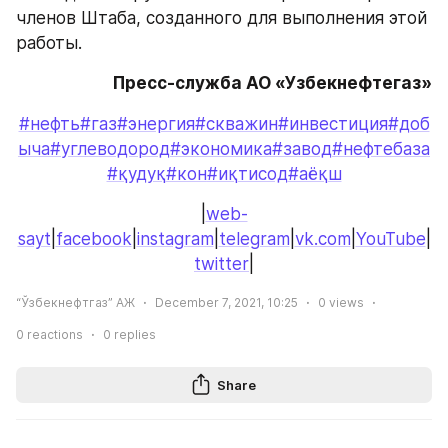
членов Штаба, созданного для выполнения этой 
работы.
Пресс-служба АО «Узбекнефтегаз»
#нефть
#газ
#энергия
#скважин
#инвестиция
#доб
ыча
#углеводород
#экономика
#завод
#нефтебаза
#қудуқ
#кон
#иқтисод
#аёқш
|
web-
sayt
|
facebook
|
instagram
|
telegram
|
vk.com
|
YouTube
|
twitter
|
“Ўзбекнефтгаз” АЖ
December 7, 2021, 10:25
0
views
0
reactions
0
replies
Share