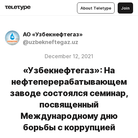
About Teletype
Join
АО «Узбекнефтегаз»
@uzbekneftegaz.uz
December 12, 2021
«Узбекнефтегаз»: На
нефтеперерабатывающем
заводе состоялся семинар,
посвященный
Международному дню
борьбы с коррупцией