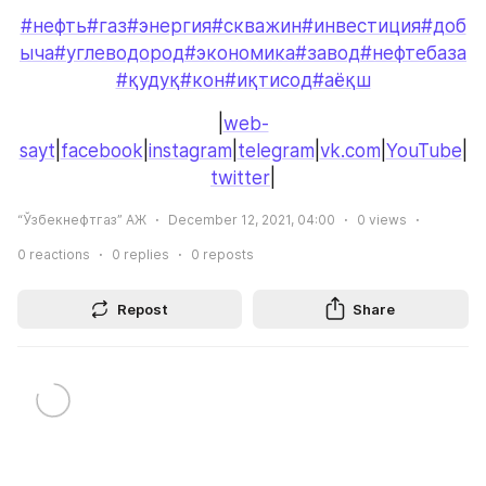
#нефть
#газ
#энергия
#скважин
#инвестиция
#доб
ыча
#углеводород
#экономика
#завод
#нефтебаза
#қудуқ
#кон
#иқтисод
#аёқш
|
web-
sayt
|
facebook
|
instagram
|
telegram
|
vk.com
|
YouTube
|
twitter
|
“Ўзбекнефтгаз” АЖ
December 12, 2021, 04:00
0
views
0
reactions
0
replies
0
reposts
Repost
Share