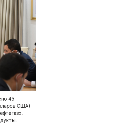
но 45 
лларов США) 
фтегаз», 
дукты.