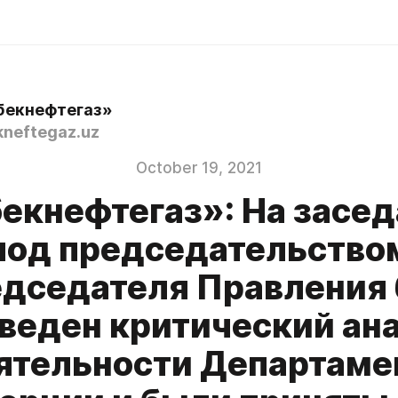
бекнефтегаз»
neftegaz.uz
October 19, 2021
екнефтегаз»: На засе
под председательство
дседателя Правления
веден критический ан
ятельности Департаме