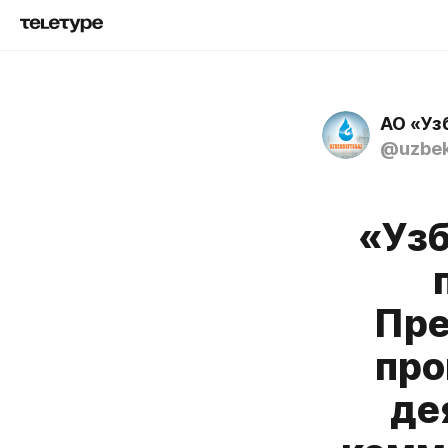
АО «Уз
@uzbek
«Узб
Пре
про
де