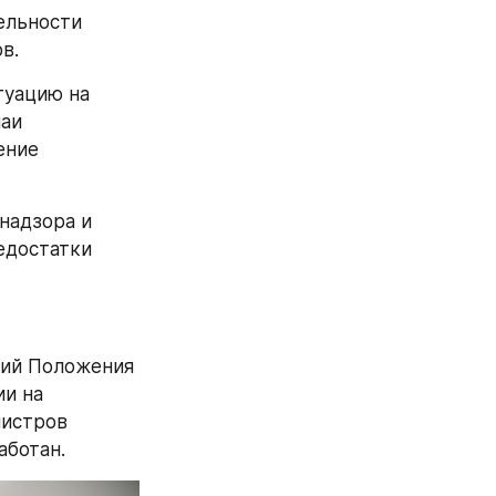
льности 
в.
уацию на 
аи 
ние 
адзора и 
достатки 
ий Положения 
и на 
истров 
аботан.