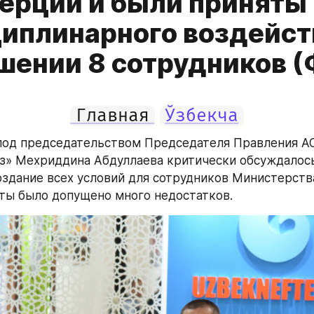
ерции и были приняты
иплинарного воздейст
шении 8 сотрудников (
Главная
Ўзбекча
под председательством Председателя Правления АО
з» Мехриддина Абдуллаева критически обсуждалось,
оздание всех условий для сотрудников Министерства
ты было допущено много недостатков.