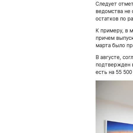
Следует отмет
ведомства не 
остатков по р
К примеру, в м
причем выпуск
марта было про
В августе, сог
подтвержден в
есть на 55 50