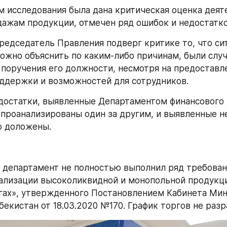
м исследования была дана критическая оценка деяте
дажам продукции, отмечен ряд ошибок и недостатко
редседатель Правления подверг критике то, что сит
ожно объяснить по каким-либо причинам, были случ
поручения его должности, несмотря на предоставле
ддержки и возможностей для сотрудников.
достатки, выявленные Департаментом финансового н
 проанализированы один за другим, и выявленные не
о доложены.
департамент не полностью выполнил ряд требован
ализации высоколиквидной и монопольной продукци
ах», утвержденного Постановлением Кабинета Мин
бекистан от 18.03.2020 №170. График торгов не разр