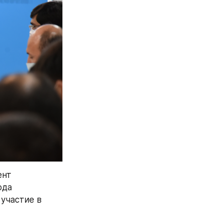
нт 
да 
частие в 