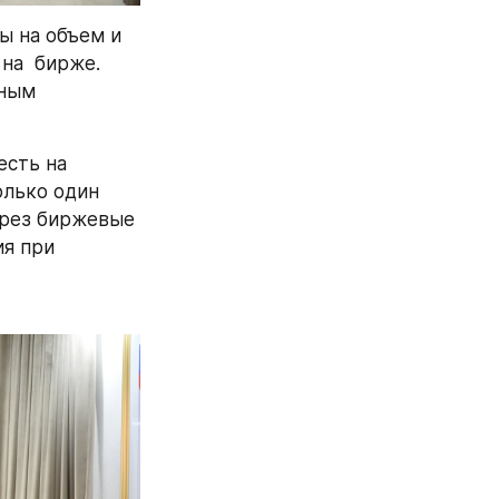
 на объем и 
а  бирже. 
ным 
сть на 
лько один 
рез биржевые 
я при 