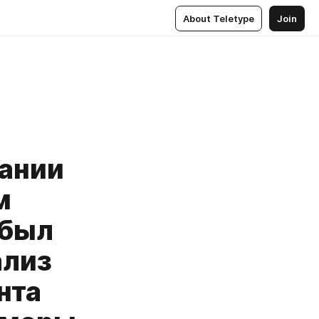
About Teletype
Join
дании
м
 был
ализ
нта