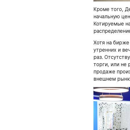
Кроме того, Д
начальную цен
Котируемые на
распределение
Хотя на бирже 
утренних и ве
раз. Отсутств
торги, или не
продаже произ
внешнем рынк