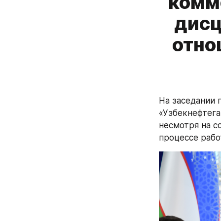
комм
дисц
отно
На заседании 
«Узбекнефтега
несмотря на с
процессе рабо