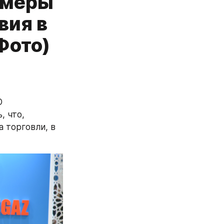
 меры
вия в
Фото)
 
 что, 
 торговли, в 