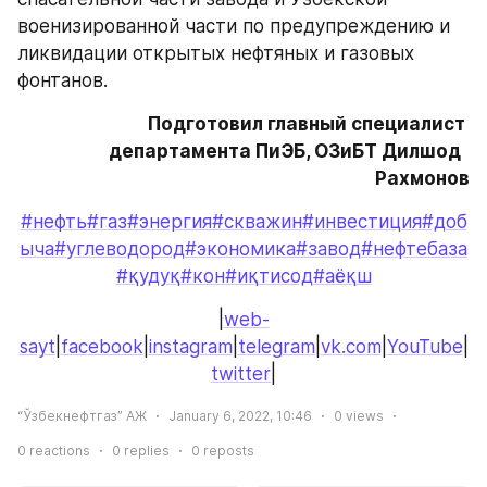
военизированной части по предупреждению и 
ликвидации открытых нефтяных и газовых 
фонтанов.
Подготовил главный специалист 
департамента ПиЭБ, ОЗиБТ Дилшод  
Рахмонов
#нефть
#газ
#энергия
#скважин
#инвестиция
#доб
ыча
#углеводород
#экономика
#завод
#нефтебаза
#қудуқ
#кон
#иқтисод
#аёқш
|
web-
sayt
|
facebook
|
instagram
|
telegram
|
vk.com
|
YouTube
|
twitter
|
“Ўзбекнефтгаз” АЖ
January 6, 2022, 10:46
0
views
0
reactions
0
replies
0
reposts