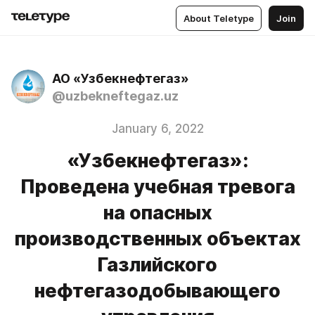
About Teletype
Join
АО «Узбекнефтегаз»
@uzbekneftegaz.uz
January 6, 2022
«Узбекнефтегаз»:
Проведена учебная тревога
на опасных
производственных объектах
Газлийского
нефтегазодобывающего