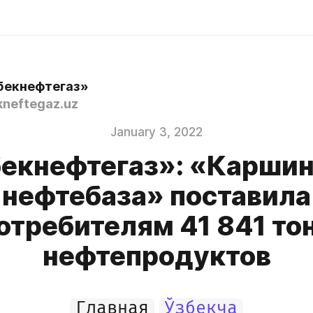
бекнефтегаз»
neftegaz.uz
January 3, 2022
екнефтегаз»: «Карши
нефтебаза» поставила
отребителям 41 841 то
нефтепродуктов
Главная
Ўзбекча