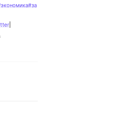
#экономика
#за
tter
|
s