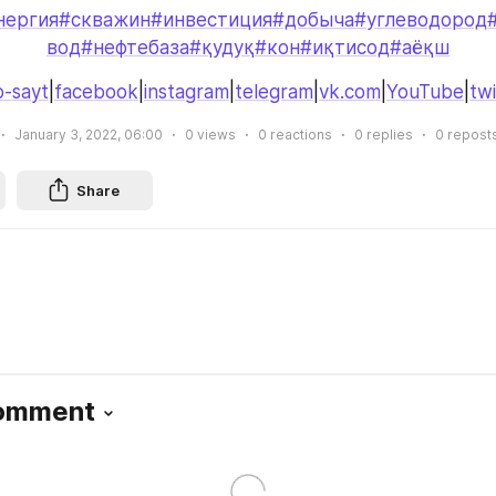
нергия
#скважин
#инвестиция
#добыча
#углеводород
вод
#нефтебаза
#қудуқ
#кон
#иқтисод
#аёқш
-sayt
|
facebook
|
instagram
|
telegram
|
vk.com
|
YouTube
|
twi
January 3, 2022, 06:00
0
views
0
reactions
0
replies
0
repost
Share
Comment