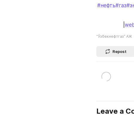
#нефть
#газ
#э
|
web
“Ўзбекнефтгаз” АЖ
Repost
Leave a 