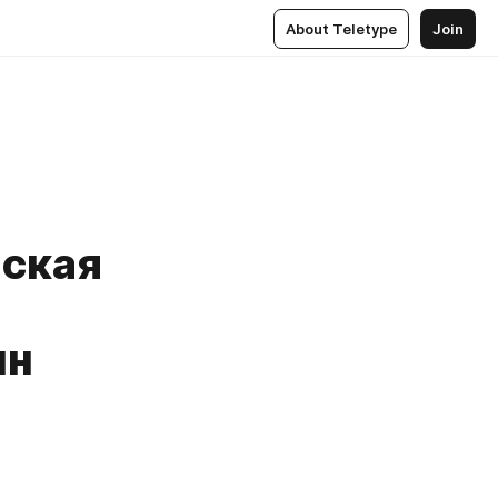
About Teletype
Join
нская
нн