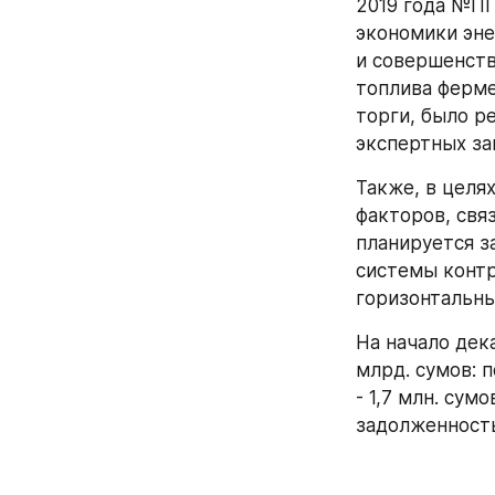
2019 года №ПП
экономики эне
и совершенств
топлива ферме
торги, было р
экспертных за
Также, в целя
факторов, свя
планируется з
системы контр
горизонтальны
На начало дек
млрд. сумов: 
- 1,7 млн. сум
задолженность