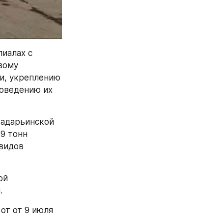
иалах с 
ому 
, укреплению 
оведению их 
адарьинской 
9 тонн 
видов 
й 
.
т от 9 июля 