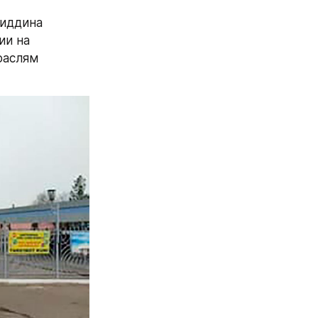
иддина 
и на 
аслям 