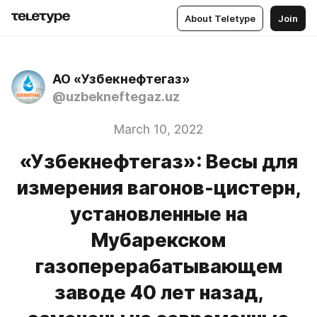
About Teletype
Join
АО «Узбекнефтегаз»
@uzbekneftegaz.uz
March 10, 2022
«Узбекнефтегаз»: Весы для
измерения вагонов-цистерн,
установленные на
Мубарекском
газоперерабатывающем
заводе 40 лет назад,