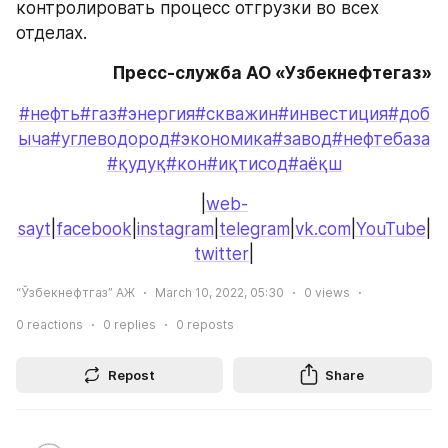
контролировать процесс отгрузки во всех 
отделах.
Пресс-служба АО «Узбекнефтегаз»
#нефть
#газ
#энергия
#скважин
#инвестиция
#доб
ыча
#углеводород
#экономика
#завод
#нефтебаза
#қудуқ
#кон
#иқтисод
#аёқш
|
web-
sayt
|
facebook
|
instagram
|
telegram
|
vk.com
|
YouTube
|
twitter
|
“Ўзбекнефтгаз” АЖ
March 10, 2022, 05:30
0
views
0
reactions
0
replies
0
reposts
Repost
Share