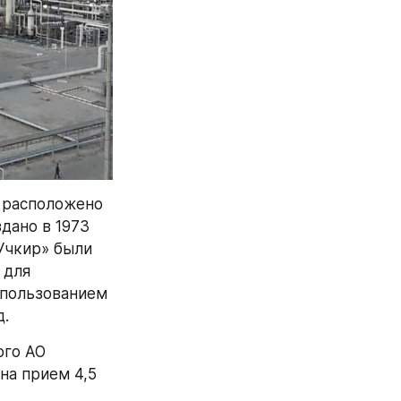
 расположено 
ано в 1973 
Учкир» были 
для 
спользованием 
д.
го АО 
а прием 4,5 