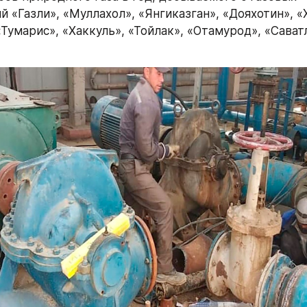
 «Газли», «Муллахол», «Янгиказган», «Дояхотин», «
Тумарис», «Хаккуль», «Тойлак», «Отамурод», «Саватл