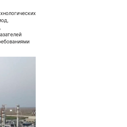
хнологических 
од, 
 
азателей 
ребованиями 