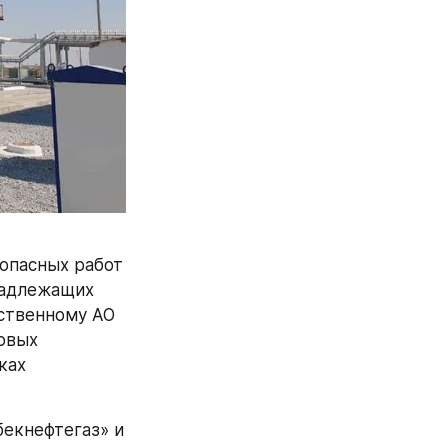
опасных работ 
надлежащих 
ственному АО 
овых 
ах 
екнефтегаз» и 