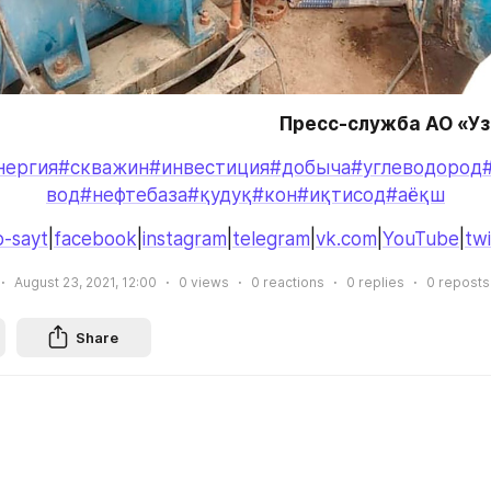
Пресс-служба АО «У
нергия
#скважин
#инвестиция
#добыча
#углеводород
вод
#нефтебаза
#қудуқ
#кон
#иқтисод
#аёқш
-sayt
|
facebook
|
instagram
|
telegram
|
vk.com
|
YouTube
|
twi
August 23, 2021, 12:00
0
views
0
reactions
0
replies
0
reposts
Share