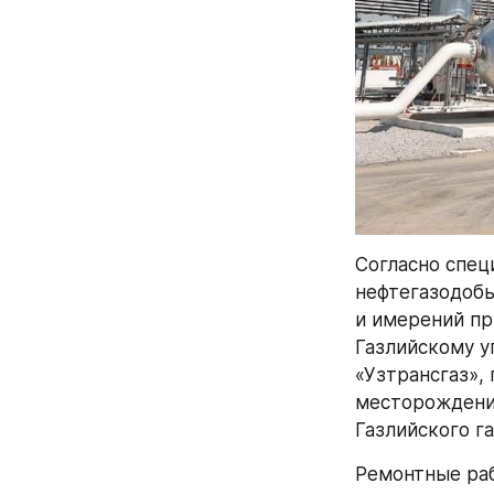
Согласно спец
нефтегазодобы
и имерений пр
Газлийскому у
«Узтрансгаз»,
месторождения
Газлийского г
Ремонтные раб