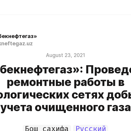
бекнефтегаз»
neftegaz.uz
August 23, 2021
бекнефтегаз»: Прове
ремонтные работы в
ологических сетях доб
учета очищенного газа
Бош саҳифа
Русский