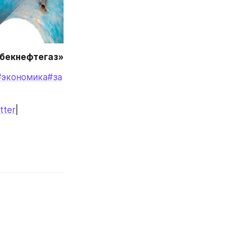
збекнефтегаз»
#экономика
#за
tter
|