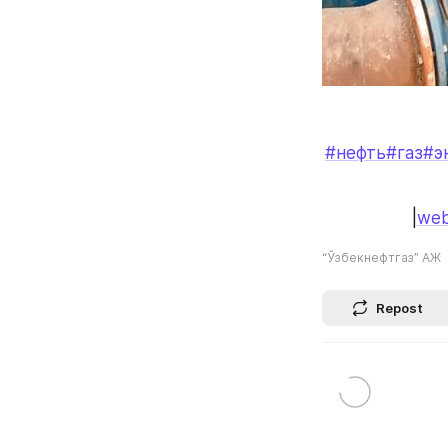
#нефть
#газ
#э
|
web
“Ўзбекнефтгаз” АЖ
Repost