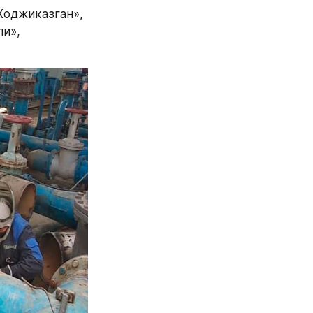
Ходжиказган», 
и», 