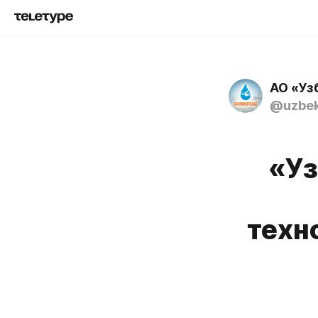
АО «Уз
@uzbek
«Уз
техн