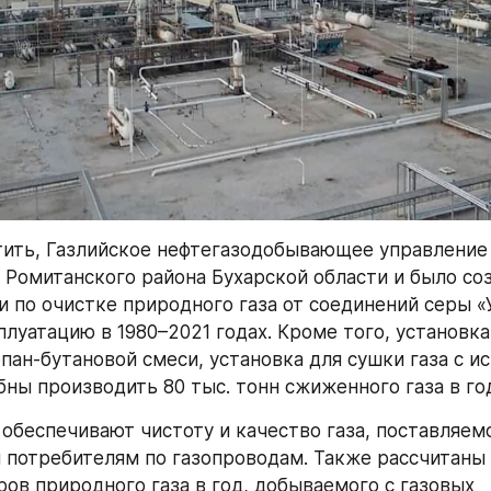
ить, Газлийское нефтегазодобывающее управление
 Ромитанского района Бухарской области и было созд
ки по очистке природного газа от соединений серы «
луатацию в 1980–2021 годах. Кроме того, установка 
пан-бутановой смеси, установка для сушки газа с и
бны производить 80 тыс. тонн сжиженного газа в го
 обеспечивают чистоту и качество газа, поставляемо
и потребителям по газопроводам. Также рассчитаны н
ов природного газа в год, добываемого с газовых 