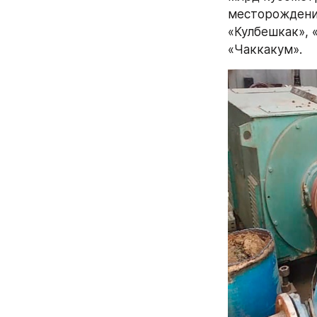
месторождений
«Кулбешкак», «
«Чаккакум».