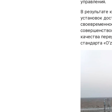
управления.
В результате 
установок дос
своевременное
совершенствов
качества пере
стандарта «Оʻz