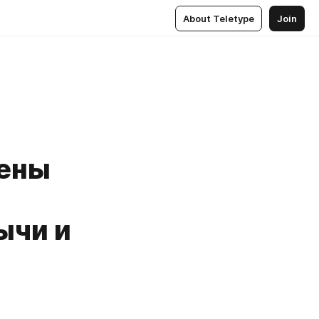
About Teletype
Join
дены
ычи и