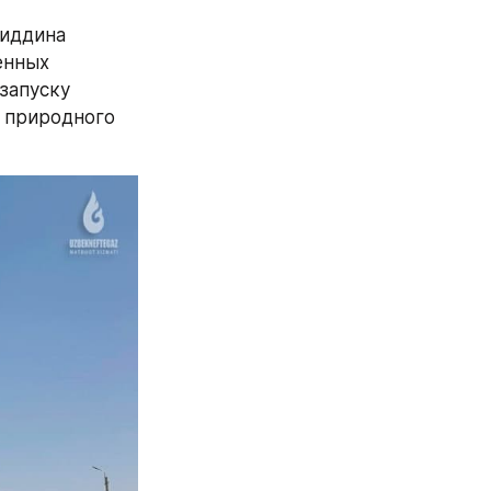
иддина 
нных 
апуску 
 природного 