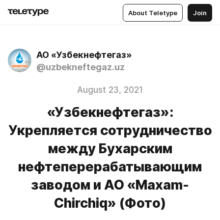
About Teletype
Join
АО «Узбекнефтегаз»
@uzbekneftegaz.uz
August 23, 2021
«Узбекнефтегаз»:
Укрепляется сотрудничество
между Бухарским
нефтеперерабатывающим
заводом и АО «Maxam-
Chirchiq» (Фото)