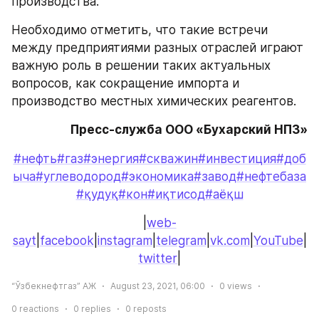
производства.
Необходимо отметить, что такие встречи 
между предприятиями разных отраслей играют 
важную роль в решении таких актуальных 
вопросов, как сокращение импорта и 
производство местных химических реагентов.
Пресс-служба ООО «Бухарский НПЗ»
#нефть
#газ
#энергия
#скважин
#инвестиция
#доб
ыча
#углеводород
#экономика
#завод
#нефтебаза
#қудуқ
#кон
#иқтисод
#аёқш
|
web-
sayt
|
facebook
|
instagram
|
telegram
|
vk.com
|
YouTube
|
twitter
|
“Ўзбекнефтгаз” АЖ
August 23, 2021, 06:00
0
views
0
reactions
0
replies
0
reposts