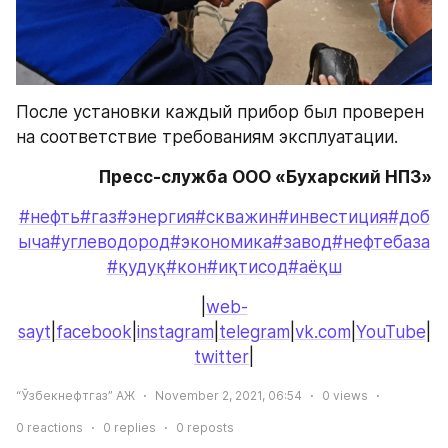
После установки каждый прибор был проверен 
на соответствие требованиям эксплуатации.
Пресс-служба ООО «Бухарский НПЗ»
#нефть
#газ
#энергия
#скважин
#инвестиция
#доб
ыча
#углеводород
#экономика
#завод
#нефтебаза
#қудуқ
#кон
#иқтисод
#аёқш
|
web-
sayt
|
facebook
|
instagram
|
telegram
|
vk.com
|
YouTube
|
twitter
|
“Ўзбекнефтгаз” АЖ
November 2, 2021, 06:54
0
views
0
reactions
0
replies
0
reposts