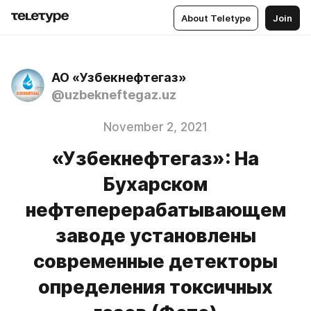
About Teletype
Join
АО «Узбекнефтегаз»
@uzbekneftegaz.uz
November 2, 2021
«Узбекнефтегаз»: На
Бухарском
нефтеперерабатывающем
заводе установлены
современные детекторы
определения токсичных