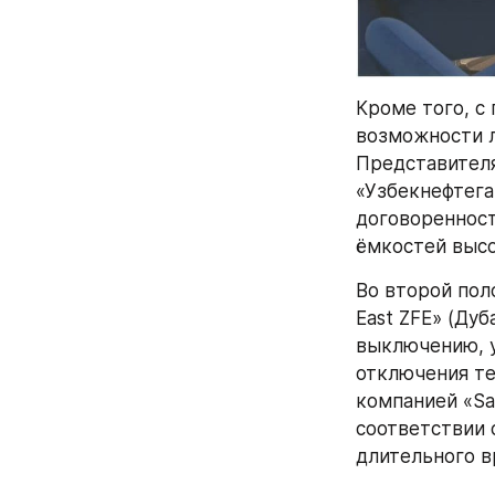
Кроме того, с
возможности л
Представителя
«Узбекнефтега
договоренност
ёмкостей высо
Во второй пол
East ZFE» (Дуб
выключению, у
отключения те
компанией «Sa
соответствии с
длительного в