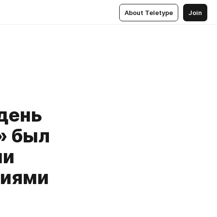
About Teletype
Join
день
» был
ми
ниями