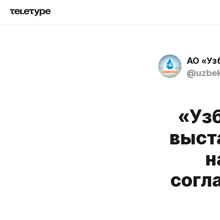
АО «Уз
@uzbek
«Уз
выст
н
согл