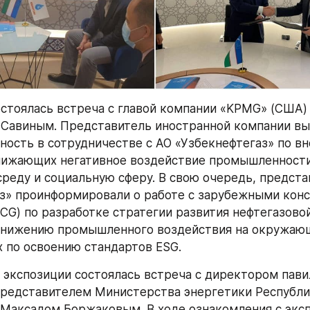
остоялась встреча с главой компании «KPMG» (США) 
Савиным. Представитель иностранной компании вы
ность в сотрудничестве с АО «Узбекнефтегаз» по вн
нижающих негативное воздействие промышленности 
еду и социальную сферу. В свою очередь, представ
з» проинформировали о работе с зарубежными конс
CG) по разработке стратегии развития нефтегазовой 
снижению промышленного воздействия на окружающу
х по освоению стандартов ESG.
 экспозиции состоялась встреча с директором пави
представителем Министерства энергетики Республи
Максадом Боржаковым. В ходе ознакомления с эксп