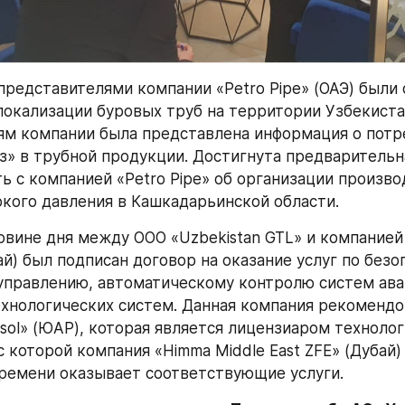
 представителями компании «Petro Pipe» (ОАЭ) были
окализации буровых труб на территории Узбекистан
м компании была представлена информация о потре
з» в трубной продукции. Достигнута предварительна
ь с компанией «Petro Pipe» об организации производ
кого давления в Кашкадарьинской области.
овине дня между ООО «Uzbekistan GTL» и компанией 
ай) был подписан договор на оказание услуг по безо
правлению, автоматическому контролю систем ава
хнологических систем. Данная компания рекомендов
sol» (ЮАР), которая является лицензиаром технологи
 которой компания «Himma Middle East ZFE» (Дубай) 
ремени оказывает соответствующие услуги.