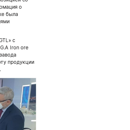
мация о 
е была 
ями 
TL» с 
A Iron ore 
завода 
ту продукции 
.