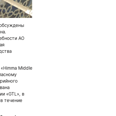
 обсуждены 
а. 
бности АО 
я 
ства 
«Himma Middle 
пасному 
рийного 
ана 
и «GTL», в 
в течение 