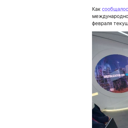
Как 
сообщалос
международной
февраля текущ