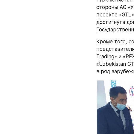
стороны АО «У
проекте «GTL»
достигнута до
Государственн
Кроме того, с
представителя
Trading» и «RE
«Uzbekistan G
в ряд зарубеж