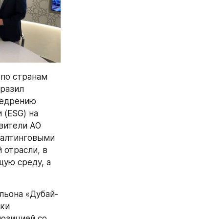
по странам 
разил 
едрению 
(ESG) на 
ители АО 
алтинговыми 
отрасли, в 
ю среду, а 
льона «Дубай-
ки 
озицией со 