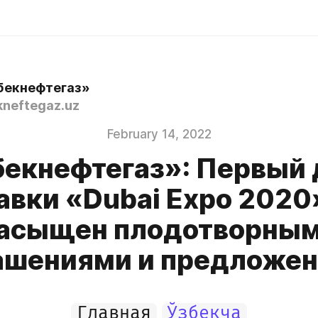
бекнефтегаз»
neftegaz.uz
February 14, 2022
бекнефтегаз»: Первый 
авки «Dubai Expo 2020
асыщен плодотворны
ашениями и предложе
Главная
Ўзбекча