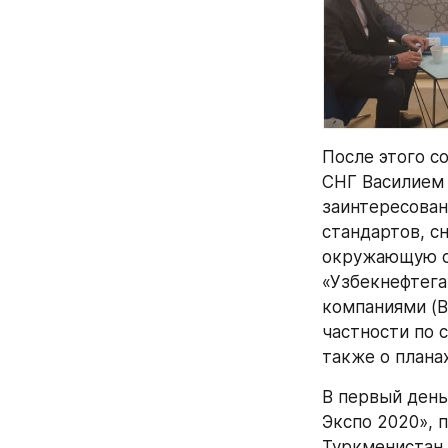
После этого с
СНГ Василием 
заинтересован
стандартов, с
окружающую ср
«Узбекнефтега
компаниями (B
частности по 
также о плана
В первый день
Экспо 2020», 
Туркменистан 