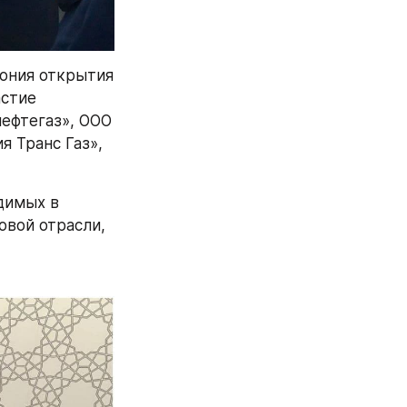
ония открытия 
стие 
ефтегаз», ООО 
 Транс Газ», 
имых в 
вой отрасли, 