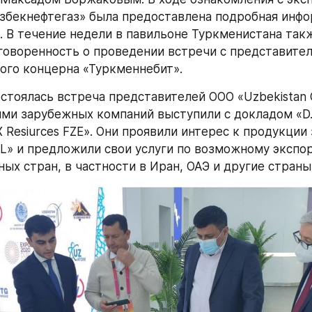
збекнефтегаз» была предоставлена подробная инфор
. В течение недели в павильоне Туркменистана такж
говоренность о проведении встречи с представител
ого концерна «Туркменнебит».
остоялась встреча представителей ООО «Uzbekistan G
ми зарубежных компаний выступили с докладом «D.G.
X Resiurces FZE». Они проявили интерес к продукции 
TL» и предложили свои услуги по возможному экспор
ных стран, в частности в Иран, ОАЭ и другие страны