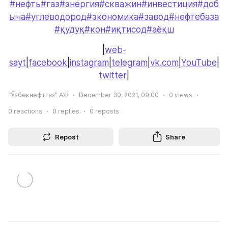
#нефть
#газ
#энергия
#скважин
#инвестиция
#доб
ыча
#углеводород
#экономика
#завод
#нефтебаза
#қудуқ
#кон
#иқтисод
#аёқш
|
web-
sayt
|
facebook
|
instagram
|
telegram
|
vk.com
|
YouTube
|
twitter
|
“Ўзбекнефтгаз” АЖ
December 30, 2021, 09:00
0
views
0
reactions
0
replies
0
reposts
Repost
Share