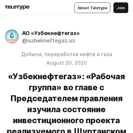
About Teletype
Join
АО «Узбекнефтегаз»
@uzbekneftegaz.uz
Добыча, переработка нефти и газа
August 20, 2020
«Узбекнефтегаз»: «Рабочая
группа» во главе с
Председателем правления
изучила состояние
инвестиционного проекта
реализуемого в Шуртанском