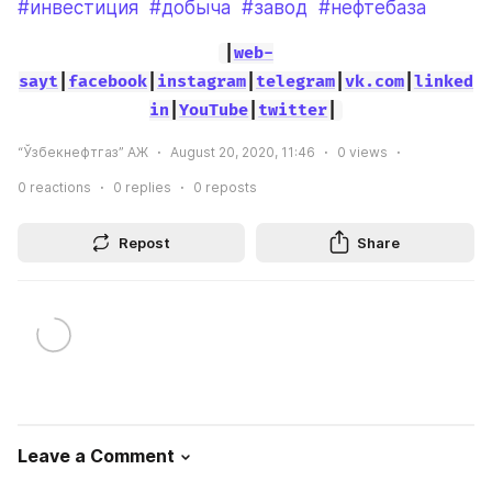
#инвестиция
#добыча
#завод
#нефтебаза
|
web-
sayt
|
facebook
|
instagram
|
telegram
|
vk.com
|
linked
in
|
YouTube
|
twitter
|
“Ўзбекнефтгаз” АЖ
August 20, 2020, 11:46
0
views
0
reactions
0
replies
0
reposts
Repost
Share
Leave a Comment