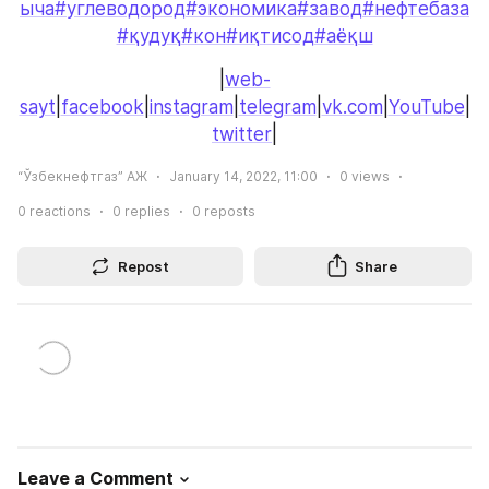
ыча
#углеводород
#экономика
#завод
#нефтебаза
#қудуқ
#кон
#иқтисод
#аёқш
|
web-
sayt
|
facebook
|
instagram
|
telegram
|
vk.com
|
YouTube
|
twitter
|
“Ўзбекнефтгаз” АЖ
January 14, 2022, 11:00
0
views
0
reactions
0
replies
0
reposts
Repost
Share
Leave a Comment