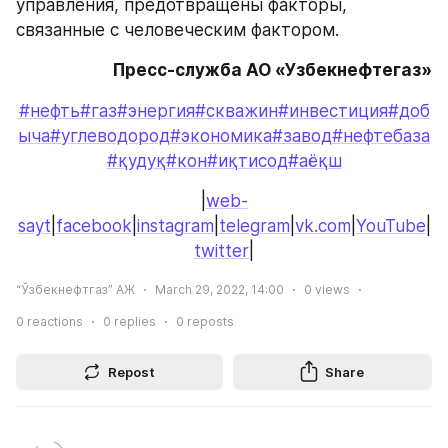
управления, предотвращены факторы, 
связанные с человеческим фактором.
Пресс-служба АО «Узбекнефтегаз»
#нефть
#газ
#энергия
#скважин
#инвестиция
#доб
ыча
#углеводород
#экономика
#завод
#нефтебаза
#қудуқ
#кон
#иқтисод
#аёқш
|
web-
sayt
|
facebook
|
instagram
|
telegram
|
vk.com
|
YouTube
|
twitter
|
“Ўзбекнефтгаз” АЖ
March 29, 2022, 14:00
0
views
0
reactions
0
replies
0
reposts
Repost
Share