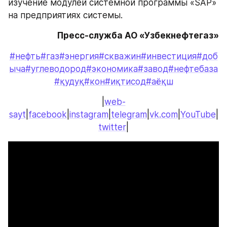
изучение модулей системной программы «SAP» 
на предприятиях системы.
Пресс-служба АО «Узбекнефтегаз»
#нефть
#газ
#энергия
#скважин
#инвестиция
#доб
ыча
#углеводород
#экономика
#завод
#нефтебаза
#қудуқ
#кон
#иқтисод
#аёқш
|
web-
sayt
|
facebook
|
instagram
|
telegram
|
vk.com
|
YouTube
|
twitter
|