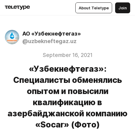
About Teletype
Join
АО «Узбекнефтегаз»
@uzbekneftegaz.uz
September 16, 2021
«Узбекнефтегаз»:
Специалисты обменялись
опытом и повысили
квалификацию в
азербайджанской компанию
«Socar» (Фото)