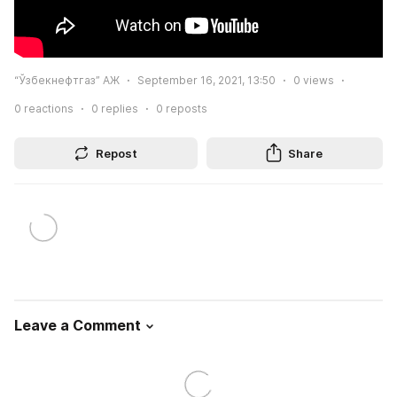
“Ўзбекнефтгаз” АЖ
September 16, 2021, 13:50
0
views
0
reactions
0
replies
0
reposts
Repost
Share
Leave a Comment