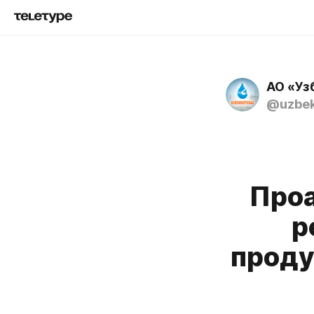
АО «Уз
@uzbek
Проа
р
проду