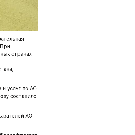
ательная 
При 
ных странах 
ана, 
и услуг по АО 
озу составило 
азателей АО 