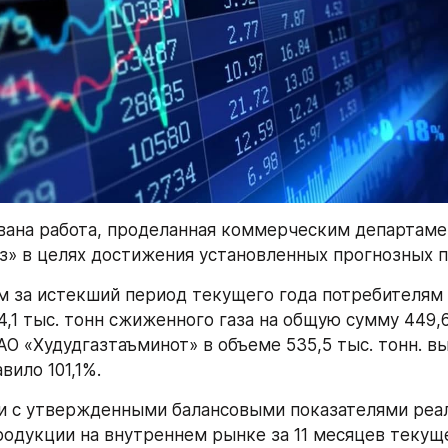
ана работа, проделанная коммерческим департаме
з» в целях достижения установленных прогнозных п
м за истекший период текущего года потребителям 
4,1 тыс. тонн сжиженного газа на общую сумму 449,6
АО «Худудгазтаъминот» в объеме 535,5 тыс. тонн. вы
вило 101,1%.
и с утвержденными балансовыми показателями реал
одукции на внутреннем рынке за 11 месяцев текуще