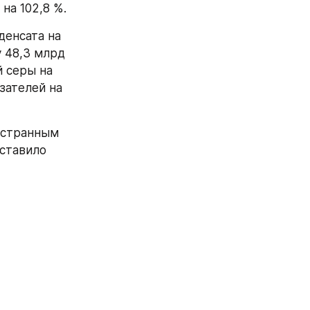
на 102,8 %.
енсата на 
 48,3 млрд 
 серы на 
ателей на 
остранным 
ставило 