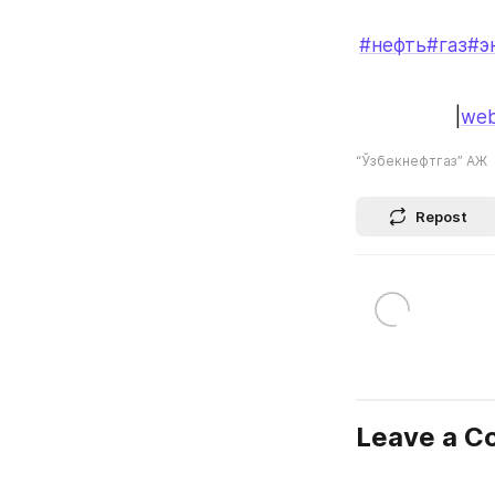
#нефть
#газ
#э
|
web
“Ўзбекнефтгаз” АЖ
Repost
Leave a 