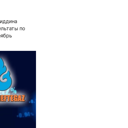
иддина 
льтаты по 
ябрь 