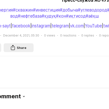
Пресс-служба АО «У
нергия
#скважин
#инвестиция
#добыча
#углеводород
вод
#нефтебаза
#қудуқ
#кон
#иқтисод
#аёқш
-sayt
|
facebook
|
instagram
|
telegram
|
vk.com
|
YouTube
|
twi
December 4, 2021, 05:30
0
views
0
reactions
0
replies
0
repo
Share
Comment