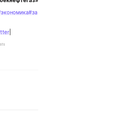
збекнефтегаз»
#экономика
#за
tter
|
sts