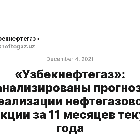
бекнефтегаз»
neftegaz.uz
December 4, 2021
«Узбекнефтегаз»:
нализированы прогно
еализации нефтегазов
кции за 11 месяцев те
года