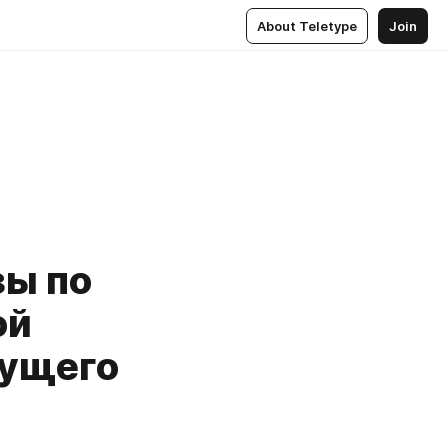
About Teletype
Join
зы по
ой
кущего