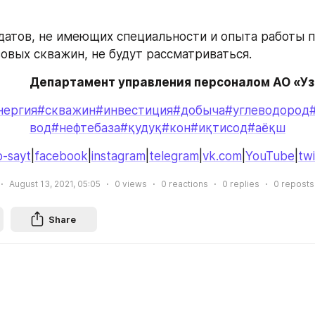
атов, не имеющих специальности и опыта работы п
зовых скважин, не будут рассматриваться.
Департамент управления персоналом АО «У
нергия
#скважин
#инвестиция
#добыча
#углеводород
вод
#нефтебаза
#қудуқ
#кон
#иқтисод
#аёқш
-sayt
|
facebook
|
instagram
|
telegram
|
vk.com
|
YouTube
|
twi
August 13, 2021, 05:05
0
views
0
reactions
0
replies
0
reposts
Share