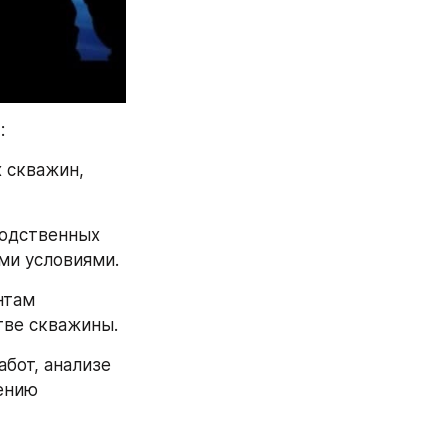
:
скважин, 
одственных 
ми условиями.
там 
тве скважины.
от, анализе 
ению 