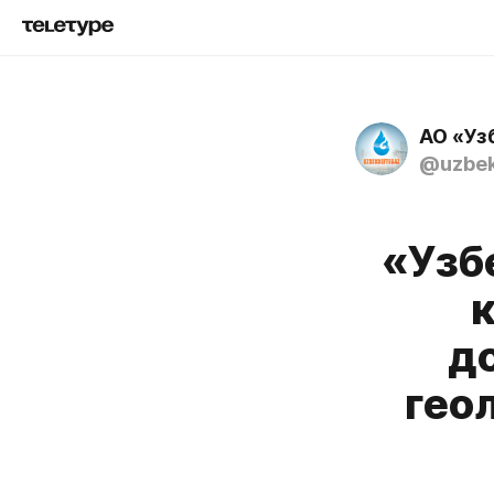
АО «Уз
@uzbek
«Узб
д
гео