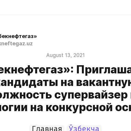
бекнефтегаз»
neftegaz.uz
August 13, 2021
екнефтегаз»: Приглаш
кандидаты на вакантну
олжность супервайзер 
логии на конкурсной ос
Главная
Ўзбекча