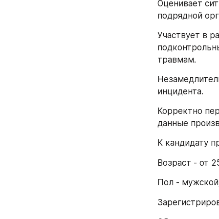
Оценивает сит
подрядной орг
Участвует в р
подконтрольны
травмам.
Незамедлитель
инцидента.
Корректно пер
данные произв
К кандидату п
Возраст - от 2
Пол - мужской
Зарегистриров