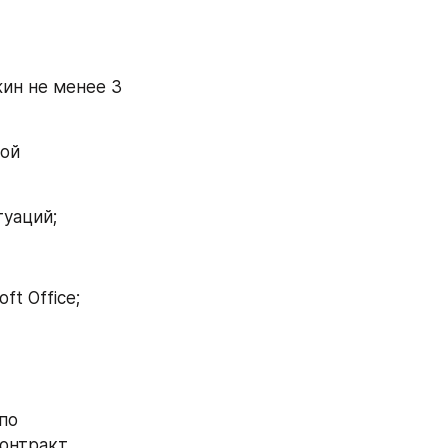
ин не менее 3 
ой 
туаций;
t Office;
по 
нтракт, 