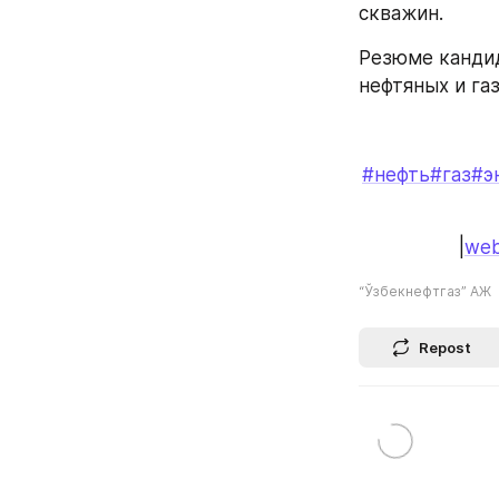
скважин.
Резюме кандид
нефтяных и га
#нефть
#газ
#э
|
web
“Ўзбекнефтгаз” АЖ
Repost