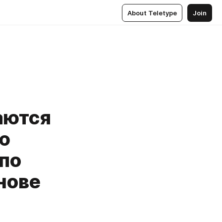
About Teletype
Join
аются
ю
по
нове