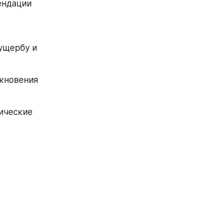
ндации 
щербу и 
кновения 
ческие 