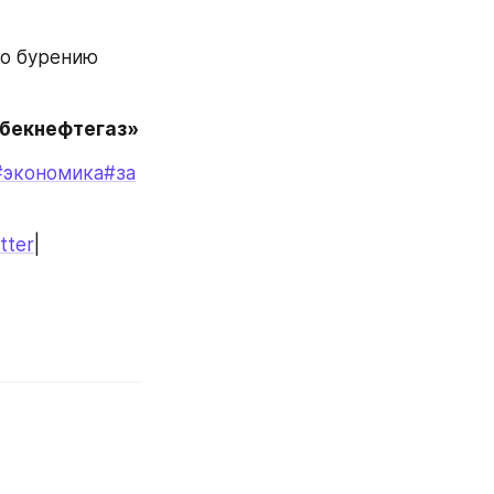
о бурению 
збекнефтегаз»
#экономика
#за
tter
|