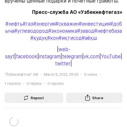
вручены ценные подарки и почетные грамоты.
Пресс-служба АО «Узбекнефтегаз»
#нефть
#газ
#энергия
#скважин
#инвестиция
#доб
ыча
#углеводород
#экономика
#завод
#нефтебаза
#қудуқ
#кон
#иқтисод
#аёқш
|
web-
sayt
|
facebook
|
instagram
|
telegram
|
vk.com
|
YouTube
|
twitter
|
“Ўзбекнефтгаз” АЖ
March 9, 2022, 05:05
0
views
1
reaction
0
replies
0
reposts
Repost
Share