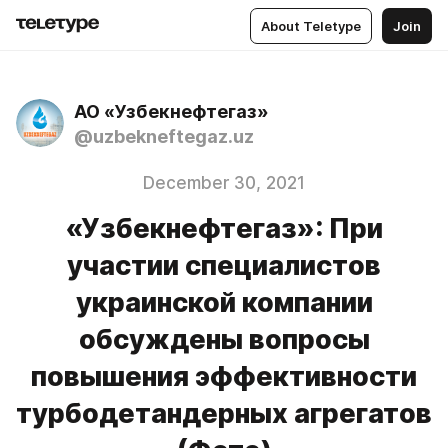
About Teletype
Join
АО «Узбекнефтегаз»
@uzbekneftegaz.uz
December 30, 2021
«Узбекнефтегаз»: При
участии специалистов
украинской компании
обсуждены вопросы
повышения эффективности
турбодетандерных агрегатов