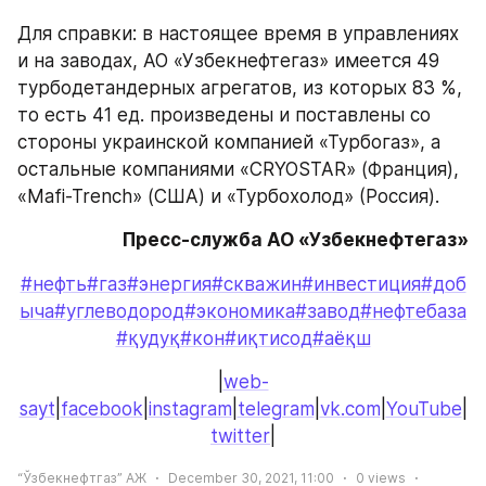
Для справки: в настоящее время в управлениях 
и на заводах, АО «Узбекнефтегаз» имеется 49 
турбодетандерных агрегатов, из которых 83 %, 
то есть 41 ед. произведены и поставлены со 
стороны украинской компанией «Турбогаз», а 
остальные компаниями «CRYOSTAR» (Франция), 
«Mafi-Trench» (США) и «Турбохолод» (Россия).
Пресс-служба АО «Узбекнефтегаз»
#нефть
#газ
#энергия
#скважин
#инвестиция
#доб
ыча
#углеводород
#экономика
#завод
#нефтебаза
#қудуқ
#кон
#иқтисод
#аёқш
|
web-
sayt
|
facebook
|
instagram
|
telegram
|
vk.com
|
YouTube
|
twitter
|
“Ўзбекнефтгаз” АЖ
December 30, 2021, 11:00
0
views