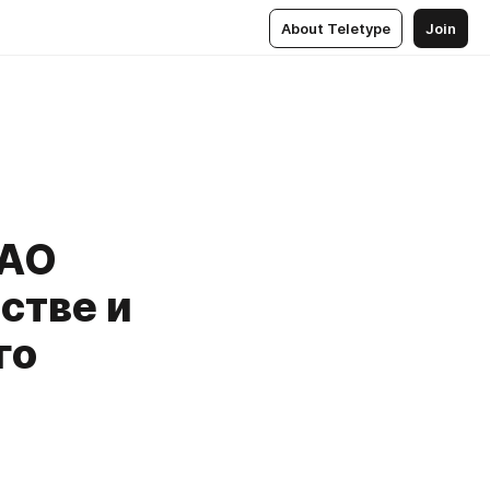
About Teletype
Join
 АО
стве и
го