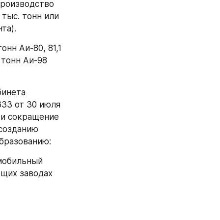
роизводство 
тыс. тонн или 
та).
нн Аи-80, 81,1 
 тонн Аи-98 
инета 
33 от 30 июля 
 и сокращение 
созданию 
бразованию:
мобильный 
щих заводах 