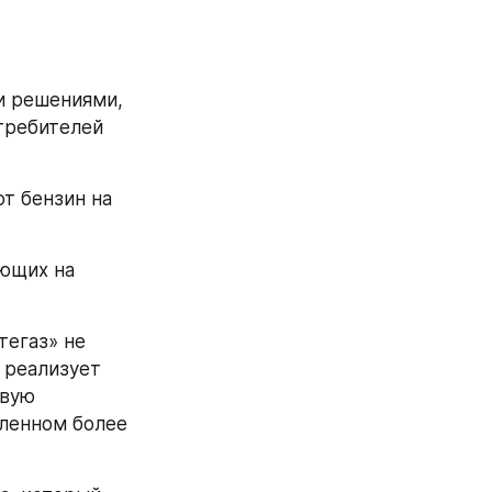
и решениями, 
требителей 
т бензин на 
ющих на 
егаз» не 
реализует 
вую 
ленном более 