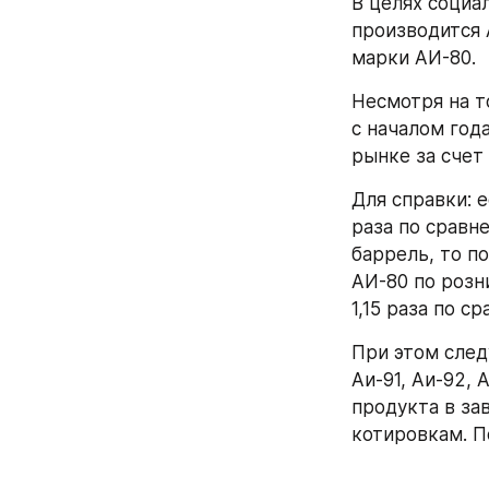
В целях социа
производится А
марки АИ-80.
Несмотря на т
с началом года
рынке за счет
Для справки: е
раза по сравне
баррель, то п
АИ-80 по розн
1,15 раза по с
При этом след
Аи-91, Аи-92,
продукта в за
котировкам. П