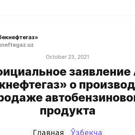
бекнефтегаз»
neftegaz.uz
October 23, 2021
ициальное заявление
кнефтегаз» о производ
родаже автобензиново
продукта
Главная
Ўзбекча