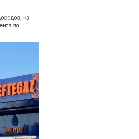
ородов, на 
нта по 