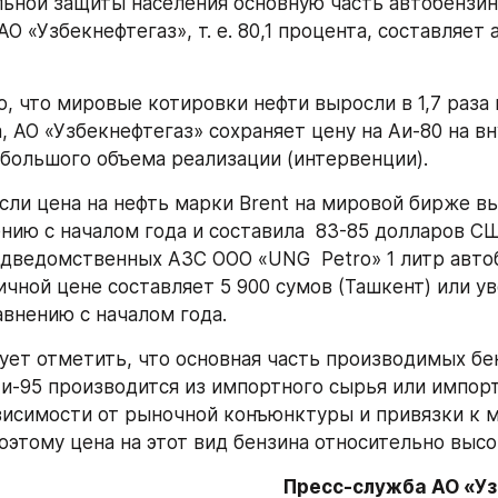
льной защиты населения основную часть автобензина
О «Узбекнефтегаз», т. е. 80,1 процента, составляет 
о, что мировые котировки нефти выросли в 1,7 раза 
, АО «Узбекнефтегаз» сохраняет цену на Аи-80 на в
 большого объема реализации (интервенции).
сли цена на нефть марки Brent на мировой бирже выр
нию с началом года и составила  83-85 долларов США
одведомственных АЗС ООО «UNG  Рetro» 1 литр автоб
ичной цене составляет 5 900 сумов (Ташкент) или ув
равнению с началом года.
ует отметить, что основная часть производимых бе
 Аи-95 производится из импортного сырья или импорт
висимости от рыночной конъюнктуры и привязки к 
оэтому цена на этот вид бензина относительно высо
Пресс-служба АО «У