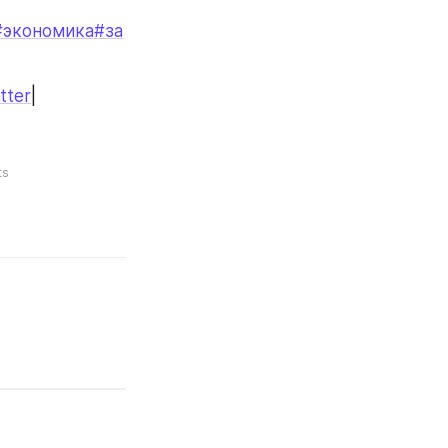
#экономика
#за
tter
|
ts