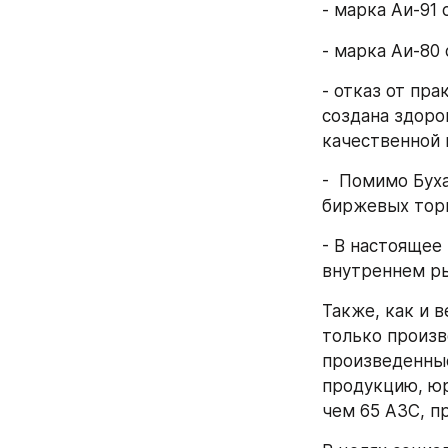
- марка Аи-91 с
- марка Аи-80 с
- отказ от пр
создана здоро
качественной 
-  Помимо Бух
биржевых торг
- В настоящее
внутреннем р
Также, как и 
только произв
произведенные
продукцию, юр
чем 65 АЗС, п