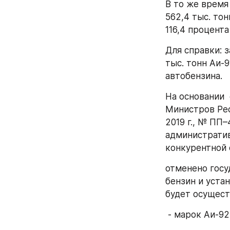
В то же время
562,4 тыс. тон
116,4 процента
Для справки: з
тыс. тонн Аи-91
автобензина.
На основании 
Министров Респ
2019 г., № ПП–
административ
конкурентной 
отменено госу
бензин и уста
будет осущест
 - марок Аи-92