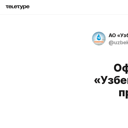
АО «Уз
@uzbek
Оф
«Узбе
п