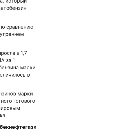
, который 
автобензин 
по сравнению 
нутреннем 
осла в 1,7 
 за 1 
ензина марки  
еличилось в 
нзинов марки 
ного готового 
мировым 
ка.
збекнефтегаз»