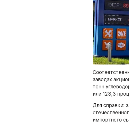
Соответственн
заводах акцио
тонн углеводо
или 123,3 про
Для справки: з
отечественного
импортного сы