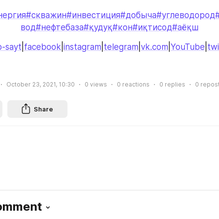
нергия
#скважин
#инвестиция
#добыча
#углеводород
вод
#нефтебаза
#қудуқ
#кон
#иқтисод
#аёқш
-sayt
|
facebook
|
instagram
|
telegram
|
vk.com
|
YouTube
|
twi
October 23, 2021, 10:30
0
views
0
reactions
0
replies
0
repos
Share
Comment