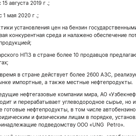
 15 августа 2019 г .;
 1 мая 2020 г .;
актики установления цен на бензин государственным
вая конкурентная среда и налажено обеспечение по
продукцией;
арского НПЗ в стране более 10 продавцов предлагаю
ах;
 время в стране действует более 2600 АЗС, реализу
ынке импортные, а также местные нефтепродукты.
ведущие нефтегазовые компании мира, АО «Узбекнефт
одит и перерабатывает углеводородное сырье, но и 
 готовые нефтепродукты, в том числе автобензино
идическим и физическим лицам в порядке, установ
ринадлежащие подведомству ООО «UNG  Рetro».