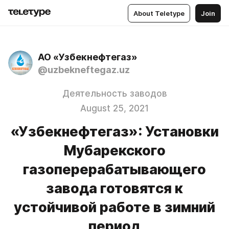
About Teletype
Join
АО «Узбекнефтегаз»
@uzbekneftegaz.uz
Деятельность заводов
August 25, 2021
«Узбекнефтегаз»: Установки
Мубарекского
газоперерабатывающего
завода готовятся к
устойчивой работе в зимний
период