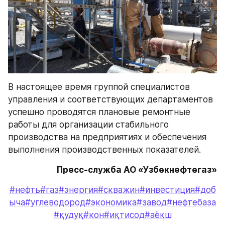
В настоящее время группой специалистов 
управления и соответствующих департаментов 
успешно проводятся плановые ремонтные 
работы для организации стабильного 
производства на предприятиях и обеспечения 
выполнения производственных показателей.
Пресс-служба АО «Узбекнефтегаз»
#нефть
#газ
#энергия
#скважин
#инвестиция
#доб
ыча
#углеводород
#экономика
#завод
#нефтебаза
#қудуқ
#кон
#иқтисод
#аёқш