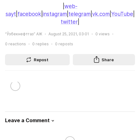
|
web-
sayt
|
facebook
|
instagram
|
telegram
|
vk.com
|
YouTube
|
twitter
|
“Ўзбекнефтгаз” АЖ
August 25, 2021, 03:01
0
views
0
reactions
0
replies
0
reposts
Repost
Share
Leave a Comment